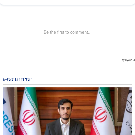
ԹԵԺ ԼՈՒՐԵՐ