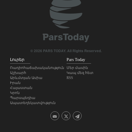
Վաշինգտոնը հայտնվել է վտանգավոր
երկընտրանքի առաջ
Սանդերս․ Թրամփը կոռումպացված է և ԱՄՆ-ին
ներքաշել է աղետալի պատերազմի մեջ
Մեկնաբանություն- ինչո՞ւ ԱՄՆ-ում սիոնիստական
լոբբին այլևս նախկինի ազդեցությունը չունի
© 2026 PARS TODAY. All Rights Reserved.
Լուրեր
Pars Today
Իրանը և Օմանը համաձայնության են գալիս
Հորմուզի հարցում, սակայն ոչ Դոնալդ Թրամփի
Ռադիոհաճախականություն
Մեր մասին
Աշխարհ
Կապ մեզ հետ
պահանջած ձևաչափով
Արևմտյան Ասիա
RSS
Իրան
Հայ-իրանական մշակույթն ու խոհանոցը մեկ
Հայաստան
տեղում. Սիսիանում կանցկացվի «Նավասարդ»
Կրոն
Պարսպեդիա
փառատոնը
Ապատեղեկատվություն