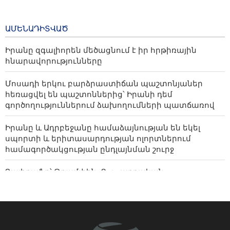
20 hours ago
ապավինել ինքներս մեզ և իրական եղբայրություն
հաստատել
Իրանը և Ադրբեջանը
ԱՄԵՆԱԴԻՏՎԱԾ
համաձայնության են եկել
սպորտի և
Իրանը զգալիորեն մեծացնում է իր հրթիռային
երիտասարդության
հնարավորությունները
ոլորտներում
համագործակցության
Մոսադի երկու բարձրաստիճան պաշտոնյաներ
ընդլայնման շուրջ
հեռացվել են պաշտոններից՝ Իրանի դեմ
22 hours ago
գործողություններում ձախողումների պատճառով
Իրանը և Ադրբեջանը համաձայնության են եկել
սպորտի և երիտասարդության ոլորտներում
համագործակցության ընդլայնման շուրջ
Ղալիբաֆը՝ Թրամփին. Ցուցադրական
դիվանագիտությունը ձախողվել է
Մշակույթը՝ որպես ժողովուրդներին կապող կամուրջ
The Atlantic․ Իրանը հասկացել է Թրամփի բլեֆը, իսկ