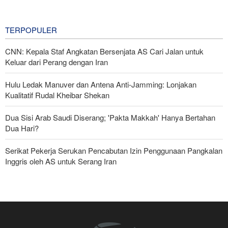
Krisis Paling Mematikan di Riyadh
17 hours ago
TERPOPULER
CNN: Kepala Staf Angkatan Bersenjata AS Cari Jalan untuk
Keluar dari Perang dengan Iran
Hulu Ledak Manuver dan Antena Anti-Jamming: Lonjakan
Kualitatif Rudal Kheibar Shekan
Dua Sisi Arab Saudi Diserang; 'Pakta Makkah' Hanya Bertahan
Dua Hari?
Serikat Pekerja Serukan Pencabutan Izin Penggunaan Pangkalan
Inggris oleh AS untuk Serang Iran
Mengapa Seluruh Hubungan dengan Israel Harus Dihentikan?
Foreign Affairs: AS Harus Tinggalkan Asia Barat