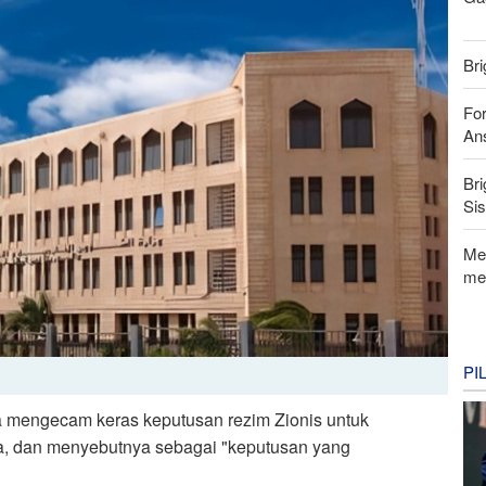
Bri
For
Ans
Bri
Si
Me
me
PI
a mengecam keras keputusan rezim Zionis untuk
a, dan menyebutnya sebagai "keputusan yang