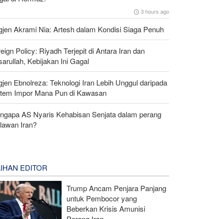
3 hours ago
gjen Akrami Nia: Artesh dalam Kondisi Siaga Penuh
eign Policy: Riyadh Terjepit di Antara Iran dan
arullah, Kebijakan Ini Gagal
gjen Ebnolreza: Teknologi Iran Lebih Unggul daripada
stem Impor Mana Pun di Kawasan
ngapa AS Nyaris Kehabisan Senjata dalam perang
lawan Iran?
LIHAN EDITOR
Trump Ancam Penjara Panjang
untuk Pembocor yang
Beberkan Krisis Amunisi
Perang Iran