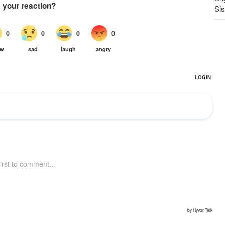
Si
Le
da