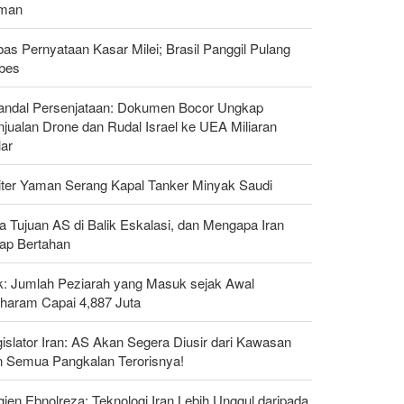
man
as Pernyataan Kasar Milei; Brasil Panggil Pulang
bes
andal Persenjataan: Dokumen Bocor Ungkap
jualan Drone dan Rudal Israel ke UEA Miliaran
lar
liter Yaman Serang Kapal Tanker Minyak Saudi
a Tujuan AS di Balik Eskalasi, dan Mengapa Iran
tap Bertahan
ak: Jumlah Peziarah yang Masuk sejak Awal
haram Capai 4,887 Juta
islator Iran: AS Akan Segera Diusir dari Kawasan
n Semua Pangkalan Terorisnya!
gjen Ebnolreza: Teknologi Iran Lebih Unggul daripada