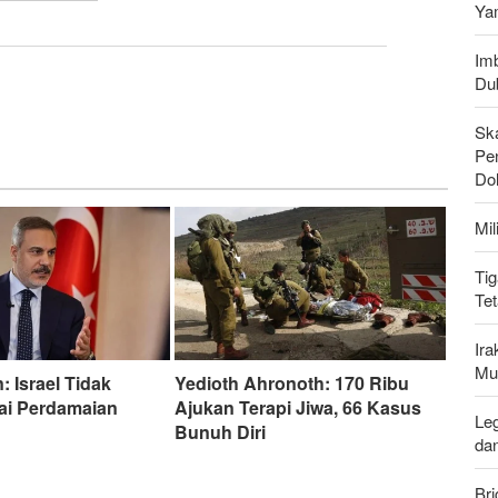
Ya
Imb
Du
Sk
Pen
Do
Mi
Tig
Te
Ir
Mu
: Israel Tidak
Yedioth Ahronoth: 170 Ribu
ai Perdamaian
Ajukan Terapi Jiwa, 66 Kasus
Leg
Bunuh Diri
da
Bri