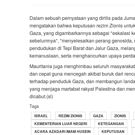
Dalam sebuah pernyataan yang dirilis pada Juma
mengatakan bahwa keputusan rezim Zionis untuk
Gaza, yang digambarkannya sebagai "eskalasi k
sebelumnya", "menyelesaikan perang genosida
pendudukan di Tepi Barat dan Jalur Gaza, melan
kemanusiaan, serta menghancurkan upaya perdama
Mauritania juga menghimbau seluruh masyarakat 
dan cepat guna mencegah akibat buruk dari renc
terhadap penduduk Gaza, dan membangun landasa
yang menjaga martabat rakyat Palestina dan me
dicabut.(sl)
Tags
ISRAEL
REZIM ZIONIS
GAZA
ZIONIS
KEMENTERIAN LUAR NEGERI
KETEGANGAN
ACARA AZADARI IMAM HUSEIN
KEPUTUSAN