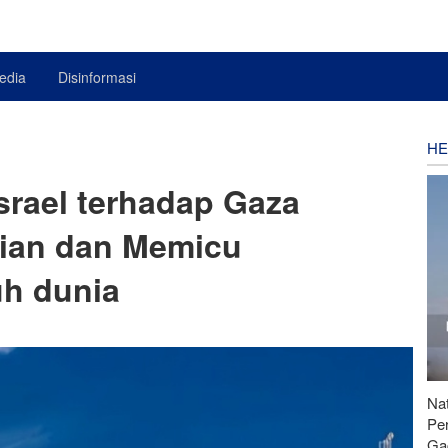
edia
Disinformasi
HE
srael terhadap Gaza
ian dan Memicu
uh dunia
Nat
Pe
Ga