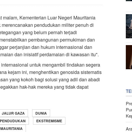
t malam, Kementerian Luar Negeri Mauritania
 merencanakan pendudukan militer penuh di
etegangan yang belum pernah terjadi
, menstabilkan pembangunan permukiman dan
ggar perjanjian dan hukum internasional dan
ian dan inisiatif perdamaian di kawasan itu".
internasional untuk mengambil tindakan segera
ana kejam ini, menghentikan genosida sistematis
n yang kokoh bagi solusi yang adil dan abadi
negakkan hak-hak mereka yang tidak dapat
TE
Pr
Pu
JALUR GAZA
DUNIA
Ke
PENDUDUKAN
EKSTREMISME
Ar
MAURITANIA