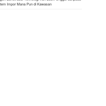
stem Impor Mana Pun di Kawasan
dakan yang Mengguncang UEA; Di Mana Jebel Ali
n Mengapa Itu Penting?