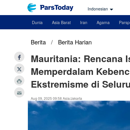
Indonesian
Dunia
Asia Barat
Iran
Agama
Parsp
Berita
/
Berita Harian
Mauritania: Rencana I
Memperdalam Kebenc
Ekstremisme di Selur
Aug 09, 2025 09:58 Asia/Jakarta