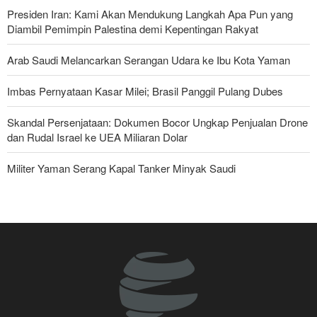
Presiden Iran: Kami Akan Mendukung Langkah Apa Pun yang
Diambil Pemimpin Palestina demi Kepentingan Rakyat
Arab Saudi Melancarkan Serangan Udara ke Ibu Kota Yaman
Imbas Pernyataan Kasar Milei; Brasil Panggil Pulang Dubes
Skandal Persenjataan: Dokumen Bocor Ungkap Penjualan Drone
dan Rudal Israel ke UEA Miliaran Dolar
Militer Yaman Serang Kapal Tanker Minyak Saudi
Tiga Tujuan AS di Balik Eskalasi, dan Mengapa Iran Tetap
Bertahan
Irak: Jumlah Peziarah yang Masuk sejak Awal Muharam Capai
4,887 Juta
Brigjen Ebnolreza: Teknologi Iran Lebih Unggul daripada Sistem
Impor Mana Pun di Kawasan