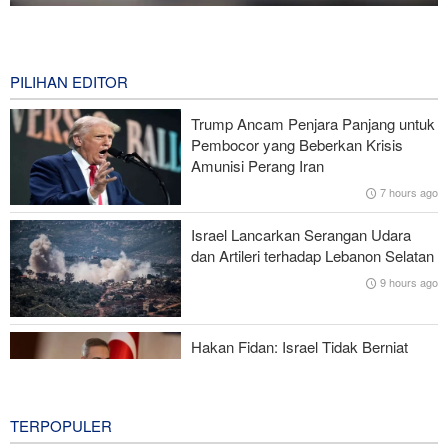
National Interest: AS Ketinggalan Zaman dalam Pertempuran
Drone—Strategi Kompensasi Ketiga Gagal di Hormuz!
3 hours ago
PILIHAN EDITOR
Brigjen Akrami Nia: Artesh dalam Kondisi Siaga Penuh
Trump Ancam Penjara Panjang untuk
Pembocor yang Beberkan Krisis
Foreign Policy: Riyadh Terjepit di Antara Iran dan Ansarullah,
Amunisi Perang Iran
Kebijakan Ini Gagal
7 hours ago
Brigjen Ebnolreza: Teknologi Iran Lebih Unggul daripada Sistem
Israel Lancarkan Serangan Udara
Impor Mana Pun di Kawasan
dan Artileri terhadap Lebanon Selatan
9 hours ago
Mengapa AS Nyaris Kehabisan Senjata dalam perang melawan
Iran?
Hakan Fidan: Israel Tidak Berniat
Capai Perdamaian
9 hours ago
TERPOPULER