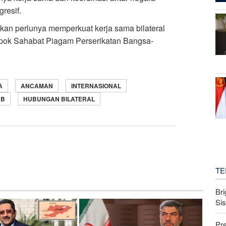
resif.
kan perlunya memperkuat kerja sama bilateral
mpok Sahabat Piagam Perserikatan Bangsa-
A
ANCAMAN
INTERNASIONAL
NB
HUBUNGAN BILATERAL
TE
Bri
Si
Pr