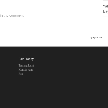
Ya
Ba
An
Ru
Pars Today
Tentang kami
Kontak kami
Rss