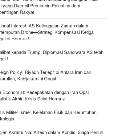
n yang Diambil Pemimpin Palestina demi
pentingan Rakyat
ional Interest: AS Ketinggalan Zaman dalam
rtempuran Drone—Strategi Kompensasi Ketiga
gal di Hormuz!
alibaf kepada Trump: Diplomasi Sandiwara AS telah
al !
eign Policy: Riyadh Terjepit di Antara Iran dan
arullah, Kebijakan Ini Gagal
e Economist: Kesepakatan dengan Iran Opsi
listis Akhiri Krisis Selat Hormuz
sis Militer Israel; Kelelahan Fisik dan Keruntuhan
kologis
gjen Akrami Nia: Artesh dalam Kondisi Siaga Penuh