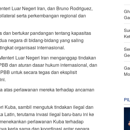
teri Luar Negeri Iran, dan Bruno Rodriguez,
Gh
lateral serta perkembangan regional dan
Gag
Su
 dan bertukar pandangan tentang kapasitas
Ke
ua negara di bidang-bidang yang saling
ngkat organisasi internasional.
Se
Ge
 Menteri Luar Negeri Iran menganggap tindakan
PBB dan aturan dasar hukum internasional, dan
Ga
BB untuk secara tegas dan eksplisit
Mo
ni.
ba atas perlawanan mereka terhadap ancaman
PI
ri Kuba, sambil mengutuk tindakan ilegal dan
 Latin, terutama invasi ilegal baru-baru ini ke
a, menekankan perlawanan Kuba terhadap
ya kerja sama dan koordinasi antar negara