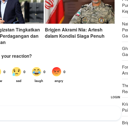
Pu
Ke
Nat
rgizstan Tingkatkan
Brigjen Akrami Nia: Artesh
Pe
Ga
 Perdagangan dan
dalam Kondisi Siaga Penuh
gan
Gh
Gag
For
Ans
Th
Rea
Kri
Psi
Bri