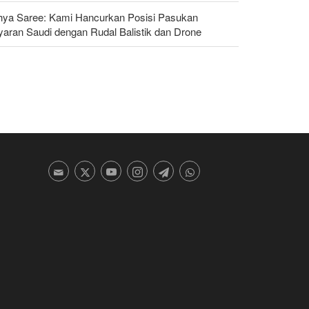
hya Saree: Kami Hancurkan Posisi Pasukan
yaran Saudi dengan Rudal Balistik dan Drone
ggota Kongres AS Khawatirkan Dampak Menipisnya
dal Amerika Hadapi Iran