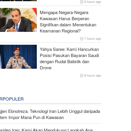
6 hours ago
Mengapa Negara-Negara
Kawasan Harus Berperan
Signifikan dalam Menentukan
Keamanan Regional?
7 hours ago
Yahya Saree: Kami Hancurkan
Posisi Pasukan Bayaran Saudi
dengan Rudal Balistik dan
Drone
8 hours ago
RPOPULER
gjen Ebnolreza: Teknologi Iran Lebih Unggul daripada
stem Impor Mana Pun di Kawasan
esiden Iran: Kami Akan Mendukung Langkah Apa