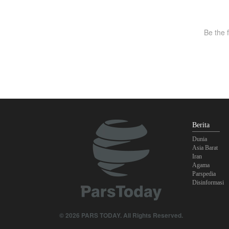
Berita
Dunia
Asia Barat
Iran
Agama
Parspedia
Disinformasi
© 2026 PARS TODAY. All Rights Reserved.