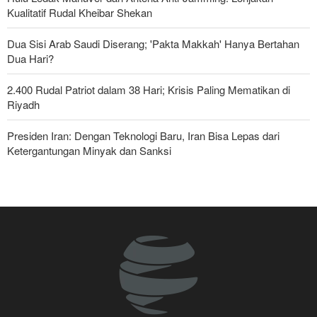
Kualitatif Rudal Kheibar Shekan
Dua Sisi Arab Saudi Diserang; 'Pakta Makkah' Hanya Bertahan
Dua Hari?
2.400 Rudal Patriot dalam 38 Hari; Krisis Paling Mematikan di
Riyadh
Presiden Iran: Dengan Teknologi Baru, Iran Bisa Lepas dari
Ketergantungan Minyak dan Sanksi
Pasukan Reaksi Cepat dan Pasukan Khusus AD Artesh: Garda
Terdepan Keamanan Perbatasan Iran
Bantuan Obat-obatan dari 11 Negara untuk Iran di Masa Perang
Yahya Saree: Operasi Khusus di Al-Mokha—Puluhan Pasukan
Saudi Tewas dan Terluka
Parlemen Turki: Perjanjian Aliansi dengan Saudi-Pakistan Adalah