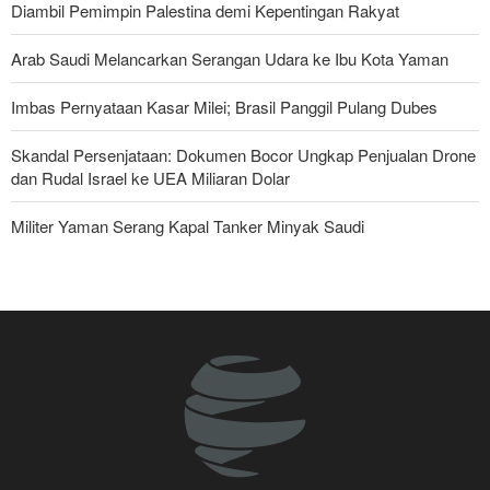
Diambil Pemimpin Palestina demi Kepentingan Rakyat
Arab Saudi Melancarkan Serangan Udara ke Ibu Kota Yaman
Imbas Pernyataan Kasar Milei; Brasil Panggil Pulang Dubes
Skandal Persenjataan: Dokumen Bocor Ungkap Penjualan Drone
dan Rudal Israel ke UEA Miliaran Dolar
Militer Yaman Serang Kapal Tanker Minyak Saudi
Tiga Tujuan AS di Balik Eskalasi, dan Mengapa Iran Tetap
Bertahan
Brigjen Ebnolreza: Teknologi Iran Lebih Unggul daripada Sistem
Impor Mana Pun di Kawasan
Irak: Jumlah Peziarah yang Masuk sejak Awal Muharam Capai
4,887 Juta
Legislator Iran: AS Akan Segera Diusir dari Kawasan dan Semua