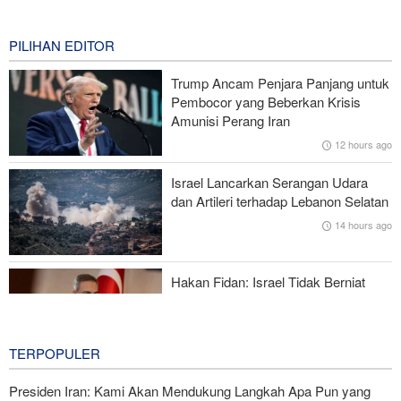
Drone—Strategi Kompensasi Ketiga Gagal di Hormuz!
8 hours ago
PILIHAN EDITOR
Brigjen Akrami Nia: Artesh dalam Kondisi Siaga Penuh
Trump Ancam Penjara Panjang untuk
Pembocor yang Beberkan Krisis
Foreign Policy: Riyadh Terjepit di Antara Iran dan Ansarullah,
Amunisi Perang Iran
Kebijakan Ini Gagal
12 hours ago
Brigjen Ebnolreza: Teknologi Iran Lebih Unggul daripada Sistem
Israel Lancarkan Serangan Udara
Impor Mana Pun di Kawasan
dan Artileri terhadap Lebanon Selatan
14 hours ago
Mengapa AS Nyaris Kehabisan Senjata dalam perang melawan
Iran?
Hakan Fidan: Israel Tidak Berniat
Capai Perdamaian
14 hours ago
TERPOPULER
Presiden Iran: Kami Akan Mendukung Langkah Apa Pun yang