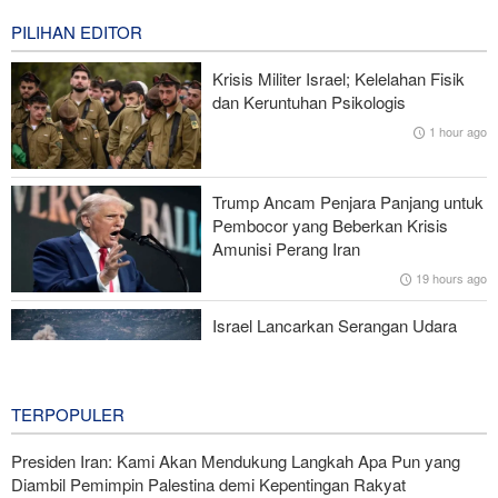
2 hours ago
PILIHAN EDITOR
Iran dan Kirgizstan Tingkatkan Kerja Sama Perdagangan dan
Krisis Militer Israel; Kelelahan Fisik
Pertambangan
dan Keruntuhan Psikologis
1 hour ago
National Interest: AS Ketinggalan Zaman dalam Pertempuran
Drone—Strategi Kompensasi Ketiga Gagal di Hormuz!
Trump Ancam Penjara Panjang untuk
Brigjen Akrami Nia: Artesh dalam Kondisi Siaga Penuh
Pembocor yang Beberkan Krisis
Amunisi Perang Iran
Foreign Policy: Riyadh Terjepit di Antara Iran dan Ansarullah,
19 hours ago
Kebijakan Ini Gagal
Israel Lancarkan Serangan Udara
dan Artileri terhadap Lebanon Selatan
21 hours ago
TERPOPULER
Presiden Iran: Kami Akan Mendukung Langkah Apa Pun yang
Diambil Pemimpin Palestina demi Kepentingan Rakyat