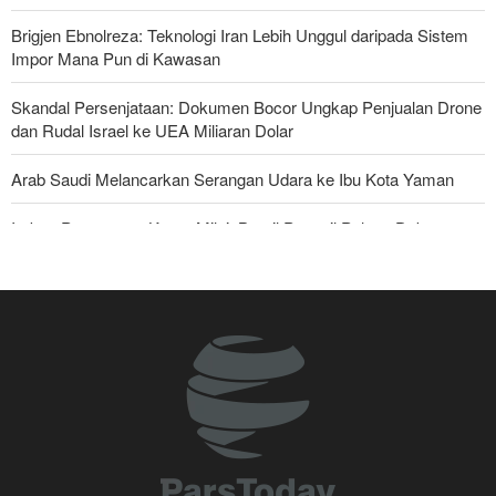
Brigjen Ebnolreza: Teknologi Iran Lebih Unggul daripada Sistem
Impor Mana Pun di Kawasan
Skandal Persenjataan: Dokumen Bocor Ungkap Penjualan Drone
dan Rudal Israel ke UEA Miliaran Dolar
Arab Saudi Melancarkan Serangan Udara ke Ibu Kota Yaman
Imbas Pernyataan Kasar Milei; Brasil Panggil Pulang Dubes
Militer Yaman Serang Kapal Tanker Minyak Saudi
National Interest: AS Ketinggalan Zaman dalam Pertempuran
Drone—Strategi Kompensasi Ketiga Gagal di Hormuz!
Legislator Iran: AS Akan Segera Diusir dari Kawasan dan Semua
Pangkalan Terorisnya!
Ledakan yang Mengguncang UEA; Di Mana Jebel Ali dan
Mengapa Itu Penting?