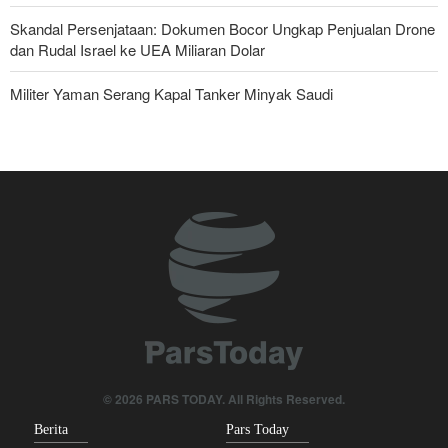
Skandal Persenjataan: Dokumen Bocor Ungkap Penjualan Drone
dan Rudal Israel ke UEA Miliaran Dolar
Militer Yaman Serang Kapal Tanker Minyak Saudi
Tiga Tujuan AS di Balik Eskalasi, dan Mengapa Iran Tetap
Bertahan
Irak: Jumlah Peziarah yang Masuk sejak Awal Muharam Capai
4,887 Juta
Legislator Iran: AS Akan Segera Diusir dari Kawasan dan Semua
Pangkalan Terorisnya!
Ledakan yang Mengguncang UEA; Di Mana Jebel Ali dan
Mengapa Itu Penting?
Dua Orang di UEA Ditahan karena Sebarkan Foto Ledakan Jebel
© 2026 PARS TODAY. All Rights Reserved.
Ali
Berita
Pars Today