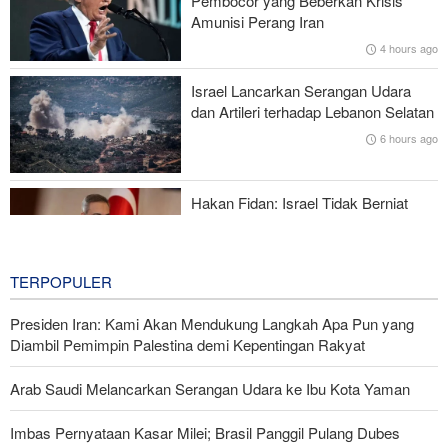
Pembocor yang Beberkan Krisis
Foreign Policy: Riyadh Terjepit di Antara Iran dan Ansarullah,
Amunisi Perang Iran
Kebijakan Ini Gagal
4 hours ago
Brigjen Ebnolreza: Teknologi Iran Lebih Unggul daripada Sistem
Israel Lancarkan Serangan Udara
Impor Mana Pun di Kawasan
dan Artileri terhadap Lebanon Selatan
6 hours ago
Mengapa AS Nyaris Kehabisan Senjata dalam perang melawan
Iran?
Hakan Fidan: Israel Tidak Berniat
Capai Perdamaian
6 hours ago
TERPOPULER
Presiden Iran: Kami Akan Mendukung Langkah Apa Pun yang
Diambil Pemimpin Palestina demi Kepentingan Rakyat
Arab Saudi Melancarkan Serangan Udara ke Ibu Kota Yaman
Imbas Pernyataan Kasar Milei; Brasil Panggil Pulang Dubes