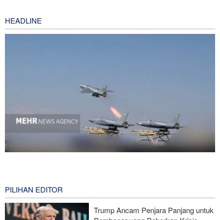
HEADLINE
National Interest: AS Ketinggalan Zaman dalam Pertempuran
Drone—Strategi Kompensasi Ketiga Gagal di Hormuz!
31 minutes ago
PILIHAN EDITOR
Brigjen Akrami Nia: Artesh dalam Kondisi Siaga Penuh
Trump Ancam Penjara Panjang untuk