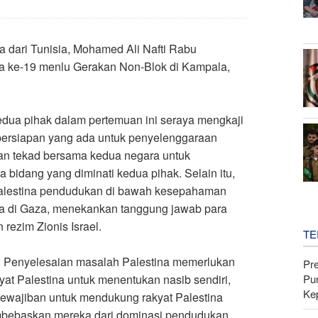
a dari Tunisia, Mohamed Ali Nafti Rabu
la ke-19 menlu Gerakan Non-Blok di Kampala,
edua pihak dalam pertemuan ini seraya mengkaji
k persiapan yang ada untuk penyelenggaraan
n tekad bersama kedua negara untuk
bidang yang diminati kedua pihak. Selain itu,
Palestina pendudukan di bawah kesepahaman
ida di Gaza, menekankan tanggung jawab para
ezim Zionis Israel.
TE
n: Penyelesaian masalah Palestina memerlukan
Pr
Pu
at Palestina untuk menentukan nasib sendiri,
Ke
ewajiban untuk mendukung rakyat Palestina
bebaskan mereka dari dominasi pendudukan,