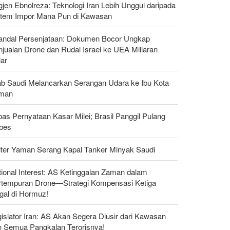
gjen Ebnolreza: Teknologi Iran Lebih Unggul daripada
stem Impor Mana Pun di Kawasan
andal Persenjataan: Dokumen Bocor Ungkap
jualan Drone dan Rudal Israel ke UEA Miliaran
lar
ab Saudi Melancarkan Serangan Udara ke Ibu Kota
man
as Pernyataan Kasar Milei; Brasil Panggil Pulang
bes
liter Yaman Serang Kapal Tanker Minyak Saudi
ional Interest: AS Ketinggalan Zaman dalam
rtempuran Drone—Strategi Kompensasi Ketiga
gal di Hormuz!
islator Iran: AS Akan Segera Diusir dari Kawasan
n Semua Pangkalan Terorisnya!