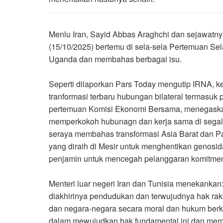
Menlu Iran, Sayid Abbas Araghchi dan sejawatny
(15/10/2025) bertemu di sela-sela Pertemuan Se
Uganda dan membahas berbagai isu.
Seperti dilaporkan Pars Today mengutip IRNA, k
tranformasi terbaru hubungan bilateral termasu
pertemuan Komisi Ekonomi Bersama, menegaska
memperkokoh hubunagn dan kerja sama di segala 
seraya membahas transformasi Asia Barat dan 
yang diraih di Mesir untuk menghentikan genos
penjamin untuk mencegah pelanggaran komitmen r
Menteri luar negeri Iran dan Tunisia menekanka
diakhirinya pendudukan dan terwujudnya hak raky
dan negara-negara secara moral dan hukum berk
dalam mewujudkan hak fundamental ini dan mem