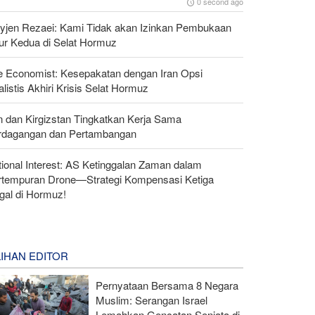
0 second ago
yjen Rezaei: Kami Tidak akan Izinkan Pembukaan
lur Kedua di Selat Hormuz
e Economist: Kesepakatan dengan Iran Opsi
listis Akhiri Krisis Selat Hormuz
n dan Kirgizstan Tingkatkan Kerja Sama
rdagangan dan Pertambangan
ional Interest: AS Ketinggalan Zaman dalam
rtempuran Drone—Strategi Kompensasi Ketiga
gal di Hormuz!
LIHAN EDITOR
Pernyataan Bersama 8 Negara
Muslim: Serangan Israel
Lemahkan Gencatan Senjata di