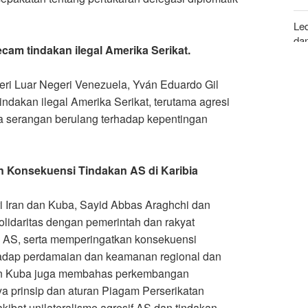
Le
da
cam tindakan ilegal Amerika Serikat
.
For
teri Luar Negeri Venezuela, Yván Eduardo Gil
Ans
dakan ilegal Amerika Serikat, terutama agresi
ta serangan berulang terhadap kepentingan
an Konsekuensi Tindakan AS di Karibia
i Iran dan Kuba, Sayid Abbas Araghchi dan
olidaritas dengan pemerintah dan rakyat
al AS, serta memperingatkan konsekuensi
erhadap perdamaian dan keamanan regional dan
 dan Kuba juga membahas perkembangan
ya prinsip dan aturan Piagam Perserikatan
ibat unilateralisme agresif AS dan tindakan