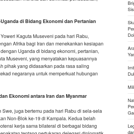
Bri
Si
-Uganda di Bidang Ekonomi dan Pertanian
Sk
Pen
Do
 Yoweri Kaguta Museveni pada hari Rabu,
gan Afrika bagi Iran dan menekankan kesiapan
Ar
 dengan Uganda di bidang ekonomi, pertanian,
Ya
uta Museveni, yang menyatakan kepuasannya
h pihak yang didasarkan pada rasa saling
Imb
tekad negaranya untuk memperkuat hubungan
Du
Mi
 dan Ekonomi antara Iran dan Myanmar
Nat
Pe
 Swe, juga bertemu pada hari Rabu di sela-sela
Ga
kan Non-Blok ke-19 di Kampala. Kedua belah
tensi kerja sama bilateral di berbagai bidang
Leg
da
epakatan tentang pertukaran delegasi diplomatik