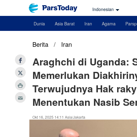
Indonesian
Dunia
Asia Barat
Iran
Agama
Parsp
Berita
/
Iran
Araghchi di Uganda: S
Memerlukan Diakhiri
Terwujudnya Hak raky
Menentukan Nasib Sen
Okt 16, 2025 14:11 Asia/Jakarta