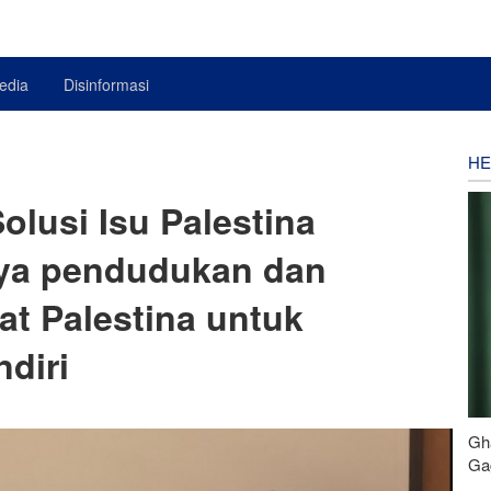
edia
Disinformasi
HE
olusi Isu Palestina
nya pendudukan dan
at Palestina untuk
diri
Gh
Gag