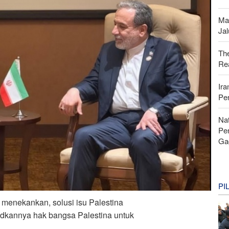
Ma
Ja
Th
Rea
Ira
Pe
Nat
Pe
Ga
PI
a menekankan, solusi isu Palestina
dkannya hak bangsa Palestina untuk