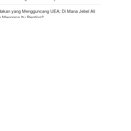
dakan yang Mengguncang UEA; Di Mana Jebel Ali
n Mengapa Itu Penting?
eign Policy: Riyadh Terjepit di Antara Iran dan
arullah, Kebijakan Ini Gagal