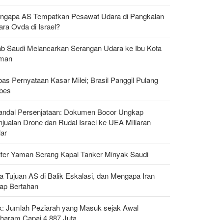
ngapa AS Tempatkan Pesawat Udara di Pangkalan
ra Ovda di Israel?
ab Saudi Melancarkan Serangan Udara ke Ibu Kota
man
as Pernyataan Kasar Milei; Brasil Panggil Pulang
bes
andal Persenjataan: Dokumen Bocor Ungkap
jualan Drone dan Rudal Israel ke UEA Miliaran
lar
liter Yaman Serang Kapal Tanker Minyak Saudi
a Tujuan AS di Balik Eskalasi, dan Mengapa Iran
tap Bertahan
ak: Jumlah Peziarah yang Masuk sejak Awal
haram Capai 4,887 Juta