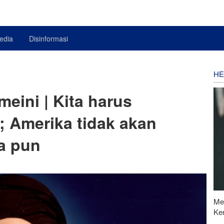
edia
Disinformasi
HE
eini | Kita harus
 Amerika tidak akan
a pun
Me
Ke