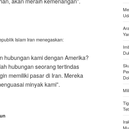
uhan, akan meraih kemenangan
.”
Me
Uda
Ar
Ya
publik Islam Iran menegaskan
:
Imb
Du
an hubungan kami dengan Amerika?
Sk
ah hubungan seorang tertindas
Pen
in memiliki pasar di Iran. Mereka
Do
enguasai minyak kami
.”
Mi
Tig
Te
Pun
Ir
Mu