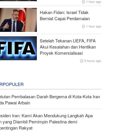
1 hour ago
Hakan Fidan: Israel Tidak
Berniat Capai Perdamaian
1 hour ago
Setelah Tekanan UEFA, FIFA
Akui Kesalahan dan Hentikan
Proyek Komersialisasi
3 hours ago
RPOPULER
ntutan Pembalasan Darah Bergema di Kota-Kota Iran
da Pawai Arbain
esiden Iran: Kami Akan Mendukung Langkah Apa
n yang Diambil Pemimpin Palestina demi
pentingan Rakyat