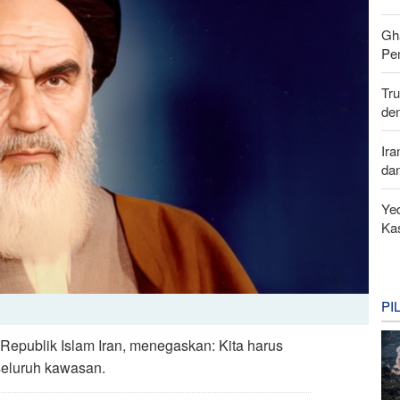
Gh
Pe
Tr
de
Ira
da
Yed
Ka
PI
Republik Islam Iran, menegaskan: Kita harus
eluruh kawasan.