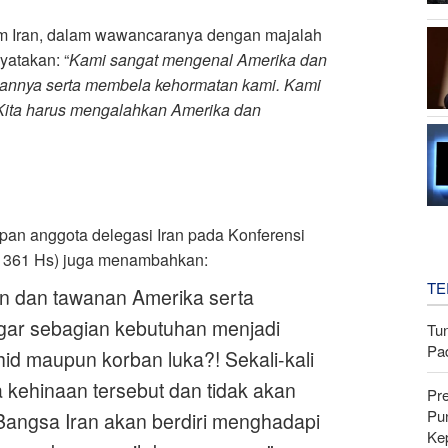
lam Iran, dalam wawancaranya dengan majalah
yatakan: “
Kami sangat mengenal Amerika dan
nnya serta membela kehormatan kami. Kami
Kita harus mengalahkan Amerika dan
pan anggota delegasi Iran pada Konferensi
 1361 Hs) juga menambahkan
:
TE
an dan tawanan Amerika serta
agar sebagian kebutuhan menjadi
Tu
Pa
ahid maupun korban luka?! Sekali-kali
a kehinaan tersebut dan tidak akan
Pr
Pu
 Bangsa Iran akan berdiri menghadapi
Ke