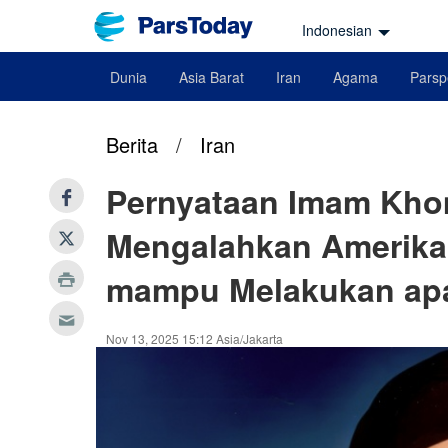
Indonesian
Dunia
Asia Barat
Iran
Agama
Parsp
Berita
/
Iran
Pernyataan Imam Khom
Mengalahkan Amerika;
mampu Melakukan ap
Nov 13, 2025 15:12 Asia/Jakarta