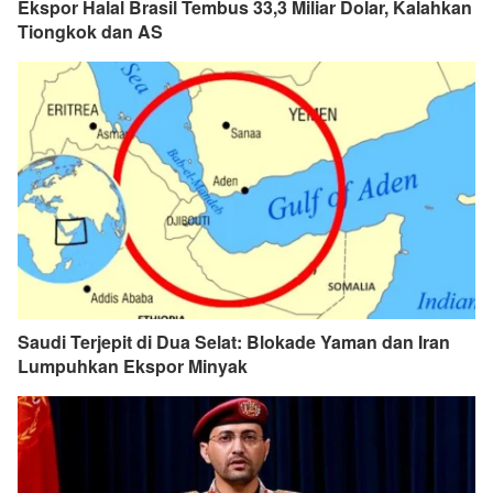
Ekspor Halal Brasil Tembus 33,3 Miliar Dolar, Kalahkan
Tiongkok dan AS
Saudi Terjepit di Dua Selat: Blokade Yaman dan Iran
Lumpuhkan Ekspor Minyak