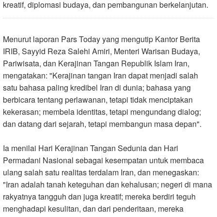
kreatif, diplomasi budaya, dan pembangunan berkelanjutan.
Menurut laporan Pars Today yang mengutip Kantor Berita
IRIB, Sayyid Reza Salehi Amiri, Menteri Warisan Budaya,
Pariwisata, dan Kerajinan Tangan Republik Islam Iran,
mengatakan: "Kerajinan tangan Iran dapat menjadi salah
satu bahasa paling kredibel Iran di dunia; bahasa yang
berbicara tentang perlawanan, tetapi tidak menciptakan
kekerasan; membela identitas, tetapi mengundang dialog;
dan datang dari sejarah, tetapi membangun masa depan
."
Ia menilai Hari Kerajinan Tangan Sedunia dan Hari
Permadani Nasional sebagai kesempatan untuk membaca
ulang salah satu realitas terdalam Iran, dan menegaskan:
"Iran adalah tanah keteguhan dan kehalusan; negeri di mana
rakyatnya tangguh dan juga kreatif; mereka berdiri teguh
menghadapi kesulitan, dan dari penderitaan, mereka