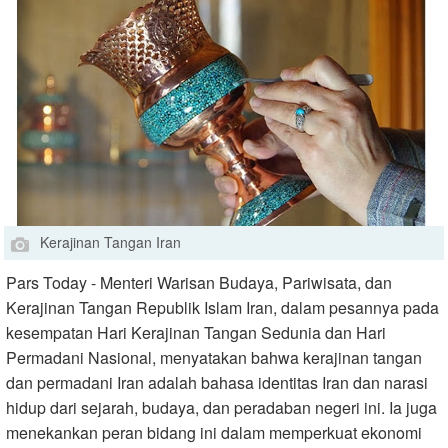
Kerajinan Tangan Iran
Pars Today - Menteri Warisan Budaya, Pariwisata, dan
Kerajinan Tangan Republik Islam Iran, dalam pesannya pada
kesempatan Hari Kerajinan Tangan Sedunia dan Hari
Permadani Nasional, menyatakan bahwa kerajinan tangan
dan permadani Iran adalah bahasa identitas Iran dan narasi
hidup dari sejarah, budaya, dan peradaban negeri ini. Ia juga
menekankan peran bidang ini dalam memperkuat ekonomi