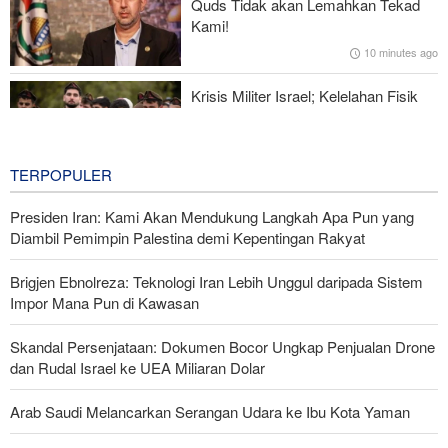
Quds Tidak akan Lemahkan Tekad
Kami!
Foreign Policy: Riyadh Terjepit di Antara Iran dan Ansarullah,
10 minutes ago
Kebijakan Ini Gagal
Krisis Militer Israel; Kelelahan Fisik
dan Keruntuhan Psikologis
1 hour ago
TERPOPULER
Presiden Iran: Kami Akan Mendukung Langkah Apa Pun yang
Diambil Pemimpin Palestina demi Kepentingan Rakyat
Brigjen Ebnolreza: Teknologi Iran Lebih Unggul daripada Sistem
Impor Mana Pun di Kawasan
Skandal Persenjataan: Dokumen Bocor Ungkap Penjualan Drone
dan Rudal Israel ke UEA Miliaran Dolar
Arab Saudi Melancarkan Serangan Udara ke Ibu Kota Yaman