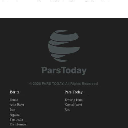
Imbas Pernyataan Kasar Milei; Brasil Panggil Pulang Dubes
Militer Yaman Serang Kapal Tanker Minyak Saudi
National Interest: AS Ketinggalan Zaman dalam Pertempuran
Drone—Strategi Kompensasi Ketiga Gagal di Hormuz!
Legislator Iran: AS Akan Segera Diusir dari Kawasan dan Semua
Pangkalan Terorisnya!
Ledakan yang Mengguncang UEA; Di Mana Jebel Ali dan
Mengapa Itu Penting?
Foreign Policy: Riyadh Terjepit di Antara Iran dan Ansarullah,
© 2026 PARS TODAY. All Rights Reserved.
Kebijakan Ini Gagal
Berita
Pars Today
Dunia
Tentang kami
Asia Barat
Kontak kami
Iran
Rss
Agama
Parspedia
Disinformasi