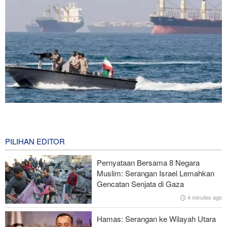
The Economist: Kesepakatan dengan Iran Opsi Realistis Akhiri
Krisis Selat Hormuz
2 hours ago
PILIHAN EDITOR
Iran dan Kirgizstan Tingkatkan Kerja Sama Perdagangan dan
Pernyataan Bersama 8 Negara
Pertambangan
Muslim: Serangan Israel Lemahkan
Gencatan Senjata di Gaza
National Interest: AS Ketinggalan Zaman dalam Pertempuran
4 minutes ago
Drone—Strategi Kompensasi Ketiga Gagal di Hormuz!
Hamas: Serangan ke Wilayah Utara
Brigjen Akrami Nia: Artesh dalam Kondisi Siaga Penuh