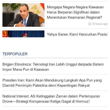
Mengapa Negara-Negara Kawasan
Gagal dalam Perang dengan Iran, Dua Pejabat Senior Mossad
Harus Berperan Signifikan dalam
Dipecat
Menentukan Keamanan Regional?
10 hours ago
Yahya Saree: Kami Hancurkan Posisi
Pasukan Bayaran Saudi dengan
Rudal Balistik dan Drone
10 hours ago
TERPOPULER
Brigjen Ebnolreza: Teknologi Iran Lebih Unggul daripada Sistem
Impor Mana Pun di Kawasan
Presiden Iran: Kami Akan Mendukung Langkah Apa Pun yang
Diambil Pemimpin Palestina demi Kepentingan Rakyat
National Interest: AS Ketinggalan Zaman dalam Pertempuran
Drone—Strategi Kompensasi Ketiga Gagal di Hormuz!