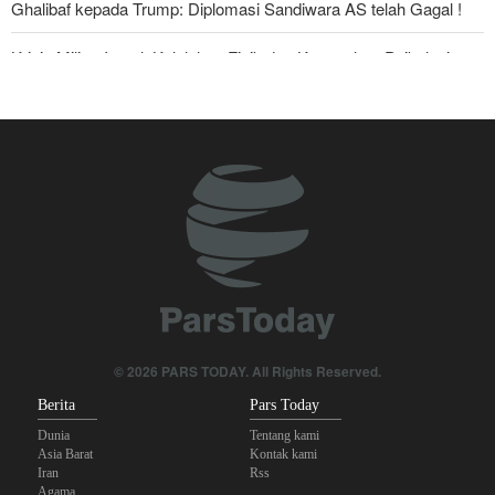
Ghalibaf kepada Trump: Diplomasi Sandiwara AS telah Gagal !
Krisis Militer Israel; Kelelahan Fisik dan Keruntuhan Psikologis
The Economist: Kesepakatan dengan Iran Opsi Realistis Akhiri
Krisis Selat Hormuz
Foreign Policy: Riyadh Terjepit di Antara Iran dan Ansarullah,
Kebijakan Ini Gagal
Yahya Saree: Kami Hancurkan Posisi Pasukan Bayaran Saudi
dengan Rudal Balistik dan Drone
Brigjen Akrami Nia: Artesh dalam Kondisi Siaga Penuh
Anggota Kongres AS Khawatirkan Dampak Menipisnya Rudal
© 2026 PARS TODAY. All Rights Reserved.
Amerika Hadapi Iran
Berita
Pars Today
Dunia
Tentang kami
Asia Barat
Kontak kami
Iran
Rss
Agama