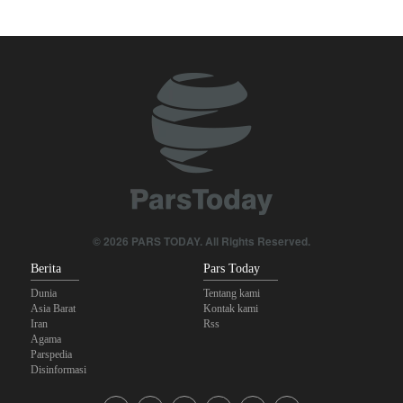
Araghchi kepada Negara Tetangga: Kini Saatnya Andalkan Diri
Sendiri dan Jalin Persaudaraan Sejati
Joe Kent: Komunitas Intelijen AS Tahu Iran Tidak Buat Nuklir, Tapi
Suara Mereka Dibungkam
Anggota Senior Ansarullah: Pernyataan DK PBB Tidak Layak
Diperhatikan
Legislator Irak: AS Sumber Utama Instabilitas di Kawasan
Mengapa Lobi Zionis di Amerika Tidak Lagi Seefektif Dulu?
© 2026 PARS TODAY. All Rights Reserved.
Berita
Pars Today
Dunia
Tentang kami
Asia Barat
Kontak kami
Iran
Rss
Agama
Parspedia
Disinformasi