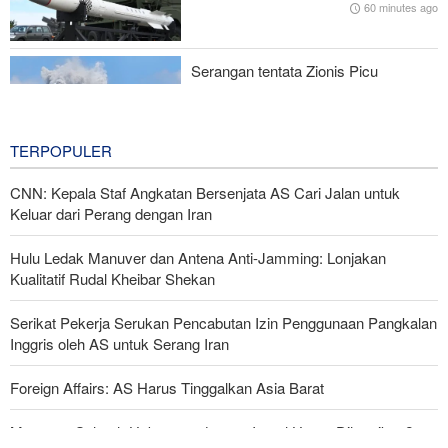
60 minutes ago
Sama STEM
Serangan tentata Zionis Picu
Ledakan Besar dan Kebakaran di
Lebanon Selatan
2 hours ago
TERPOPULER
CNN: Kepala Staf Angkatan Bersenjata AS Cari Jalan untuk
Keluar dari Perang dengan Iran
Hulu Ledak Manuver dan Antena Anti-Jamming: Lonjakan
Kualitatif Rudal Kheibar Shekan
Serikat Pekerja Serukan Pencabutan Izin Penggunaan Pangkalan
Inggris oleh AS untuk Serang Iran
Foreign Affairs: AS Harus Tinggalkan Asia Barat
Mengapa Seluruh Hubungan dengan Israel Harus Dihentikan?