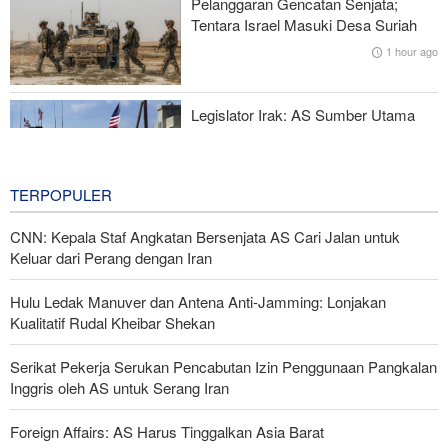
Pelanggaran Gencatan Senjata;
Juru Bicara IRGC: Pembukaan Selat Hormuz Bergantung pada
Tentara Israel Masuki Desa Suriah
Penerimaan Syarat Iran
1 hour ago
Perang di Hormuz; Mengingatkan Kita pada Fakta Pahit: Dunia
Masih Butuh Minyak
Legislator Irak: AS Sumber Utama
Instabilitas di Kawasan
17 hours ago
TERPOPULER
CNN: Kepala Staf Angkatan Bersenjata AS Cari Jalan untuk
Keluar dari Perang dengan Iran
Hulu Ledak Manuver dan Antena Anti-Jamming: Lonjakan
Kualitatif Rudal Kheibar Shekan
Serikat Pekerja Serukan Pencabutan Izin Penggunaan Pangkalan
Inggris oleh AS untuk Serang Iran
Foreign Affairs: AS Harus Tinggalkan Asia Barat