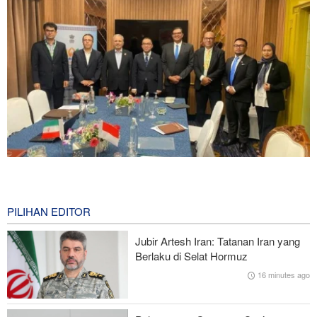
Menuju Pendidikan Tinggi Global; Iran-Indonesia Sepakati Kerja
Sama STEM
40 minutes ago
PILIHAN EDITOR
Mantan Menlu AS: Gedung Putih Trump Mirip Istana Saddam
Jubir Artesh Iran: Tatanan Iran yang
Saat Kejatuhannya
Berlaku di Selat Hormuz
16 minutes ago
Pakta Makkah Picu Perdebatan; Turki Disebut Jadi 'Tentara
Bayaran' Saudi