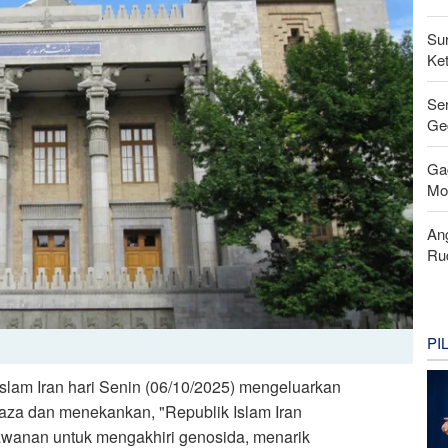
Su
Ke
Se
Ge
Ga
Mo
An
Ru
PI
slam Iran hari Senin (06/10/2025) mengeluarkan
Gaza dan menekankan, "Republik Islam Iran
awanan untuk mengakhiri genosida, menarik