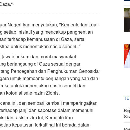
Gaza."
Luar Negeri Iran menyatakan, "Kementerian Luar
 setiap inisiatif yang mencakup penghentian
atan terhadap kemanusiaan di Gaza, serta
tina untuk menentukan nasib sendiri.."
g jawab hukum dan moral masyarakat
ang berlangsung di Gaza sesuai dengan
entang Pencegahan dan Penghukuman Genosida"
egara untuk membantu perjuangan yang sah dan
reka untuk menentukan nasib sendiri dan
an kolonialisme rezim Zionis.
TE
ncana ini, dan sembari kembali memperingatkan
s terhadap janji dan sabotase dalam memenuhi
Bri
Si
s dan rasis rezim ini, Kemenlu Iran
iap keputusan terkait hal ini berada dalam
Pr