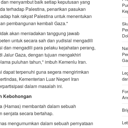
, dan menyambut baik setiap keputusan yang
Pu
a terhadap Palestina, penarikan pasukan
Ke
hadap hak rakyat Palestina untuk menentukan
 dan pembangunan kembali Gaza."
Sk
Pen
tidak akan meniadakan tanggung jawab
Do
eten untuk secara sah dan yudisial mengadili
si dan mengadili para pelaku kejahatan perang,
Nat
Pe
i Jalur Gaza, dengan tujuan mengakhiri
Ga
elama puluhan tahun," imbuh Kemenlu Iran.
i dapat terpenuhi guna segera mengirimkan
Leg
da
rtindas, Kementerian Luar Negeri Iran
artisipasi dalam masalah ini.
For
lah Kebohongan
Ans
ina (Hamas) membantah dalam sebuah
Bri
n senjata secara bertahap.
Leb
Hamas mengumumkan dalam sebuah pernyataan