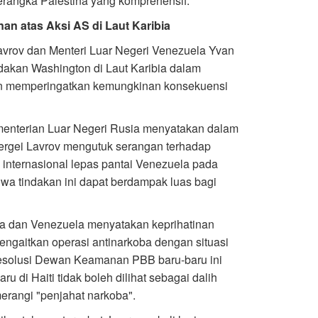
erangka Palestina yang komprehensif.
an atas Aksi AS di Laut Karibia
Lavrov dan Menteri Luar Negeri Venezuela Yvan
ndakan Washington di Laut Karibia dalam
dan memperingatkan kemungkinan konsekuensi
menterian Luar Negeri Rusia menyatakan dalam
Sergei Lavrov mengutuk serangan terhadap
n internasional lepas pantai Venezuela pada
wa tindakan ini dapat berdampak luas bagi
sia dan Venezuela menyatakan keprihatinan
ngaitkan operasi antinarkoba dengan situasi
esolusi Dewan Keamanan PBB baru-baru ini
di Haiti tidak boleh dilihat sebagai dalih
rangi "penjahat narkoba".