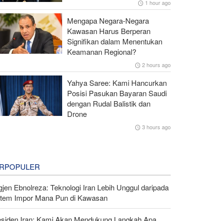
1 hour ago
Mengapa Negara-Negara
Kawasan Harus Berperan
Signifikan dalam Menentukan
Keamanan Regional?
2 hours ago
Yahya Saree: Kami Hancurkan
Posisi Pasukan Bayaran Saudi
dengan Rudal Balistik dan
Drone
3 hours ago
RPOPULER
gjen Ebnolreza: Teknologi Iran Lebih Unggul daripada
stem Impor Mana Pun di Kawasan
esiden Iran: Kami Akan Mendukung Langkah Apa