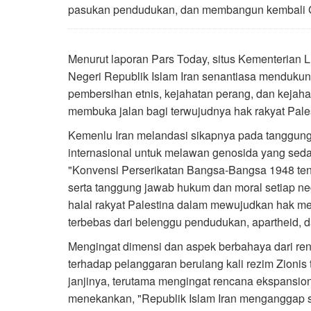
pasukan pendudukan, dan membangun kembali 
Menurut laporan Pars Today, situs Kementerian 
Negeri Republik Islam Iran senantiasa mendukung
pembersihan etnis, kejahatan perang, dan kejah
membuka jalan bagi terwujudnya hak rakyat Pales
Kemenlu Iran melandasi sikapnya pada tanggun
internasional untuk melawan genosida yang sed
"Konvensi Perserikatan Bangsa-Bangsa 1948 t
serta tanggung jawab hukum dan moral setiap n
halal rakyat Palestina dalam mewujudkan hak me
terbebas dari belenggu pendudukan, apartheid, d
Mengingat dimensi dan aspek berbahaya dari re
terhadap pelanggaran berulang kali rezim Zioni
janjinya, terutama mengingat rencana ekspansioni
menekankan, "Republik Islam Iran menganggap set