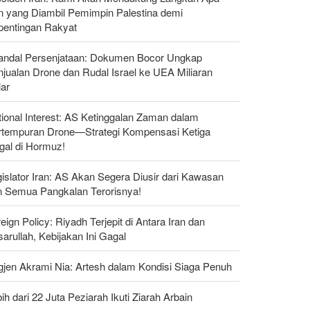
n yang Diambil Pemimpin Palestina demi
pentingan Rakyat
andal Persenjataan: Dokumen Bocor Ungkap
jualan Drone dan Rudal Israel ke UEA Miliaran
lar
ional Interest: AS Ketinggalan Zaman dalam
rtempuran Drone—Strategi Kompensasi Ketiga
gal di Hormuz!
islator Iran: AS Akan Segera Diusir dari Kawasan
n Semua Pangkalan Terorisnya!
eign Policy: Riyadh Terjepit di Antara Iran dan
arullah, Kebijakan Ini Gagal
gjen Akrami Nia: Artesh dalam Kondisi Siaga Penuh
ih dari 22 Juta Peziarah Ikuti Ziarah Arbain