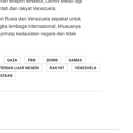
n telepon tersebut, Lavrov sekali lagi
ah dan rakyat Venezuela.
ri Rusia dan Venezuela sepakat untuk
gka lembaga internasional, khususnya
rinsip kedaulatan negara dan tidak
GAZA
PBB
ZIONIS
HAMAS
TERIAN LUAR NEGERI
RAKYAT
VENEZUELA
YATAAN