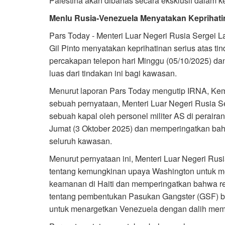
Palestina akan dibahas secara eksklusif dalam k
Menlu Rusia-Venezuela Menyatakan Keprihatin
Pars Today - Menteri Luar Negeri Rusia Sergei 
Gil Pinto menyatakan keprihatinan serius atas ti
percakapan telepon hari Minggu (05/10/2025) 
luas dari tindakan ini bagi kawasan.
Menurut laporan Pars Today mengutip IRNA, Ke
sebuah pernyataan, Menteri Luar Negeri Rusia 
sebuah kapal oleh personel militer AS di peraira
Jumat (3 Oktober 2025) dan memperingatkan bah
seluruh kawasan.
Menurut pernyataan ini, Menteri Luar Negeri Ru
tentang kemungkinan upaya Washington untuk me
keamanan di Haiti dan memperingatkan bahwa r
tentang pembentukan Pasukan Gangster (GSF) baru 
untuk menargetkan Venezuela dengan dalih meme