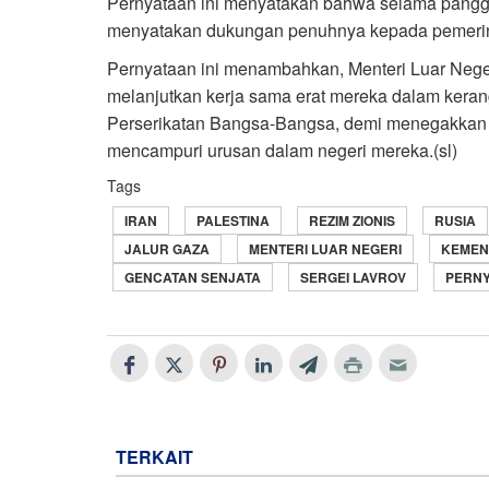
Pernyataan ini menyatakan bahwa selama panggila
menyatakan dukungan penuhnya kepada pemerint
Pernyataan ini menambahkan, Menteri Luar Nege
melanjutkan kerja sama erat mereka dalam keran
Perserikatan Bangsa-Bangsa, demi menegakkan p
mencampuri urusan dalam negeri mereka.(sl)
Tags
IRAN
PALESTINA
REZIM ZIONIS
RUSIA
JALUR GAZA
MENTERI LUAR NEGERI
KEMEN
GENCATAN SENJATA
SERGEI LAVROV
PERN
TERKAIT