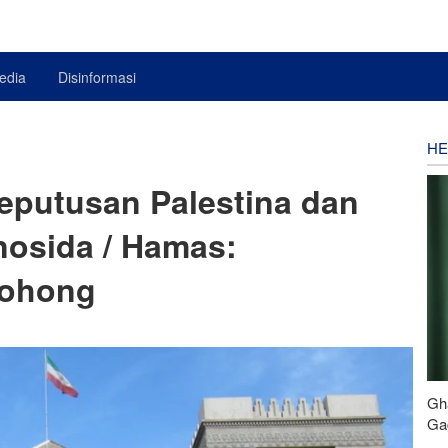
edia
Disinformasi
HE
Keputusan Palestina dan
nosida / Hamas:
Bohong
Gh
Gag