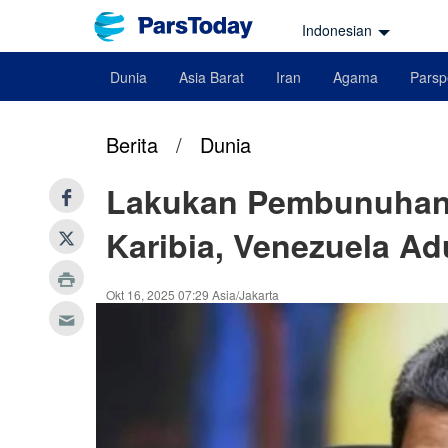
Indonesian
Dunia
Asia Barat
Iran
Agama
Parsp
Berita
/
Dunia
Lakukan Pembunuhan 
Karibia, Venezuela A
Okt 16, 2025 07:29 Asia/Jakarta