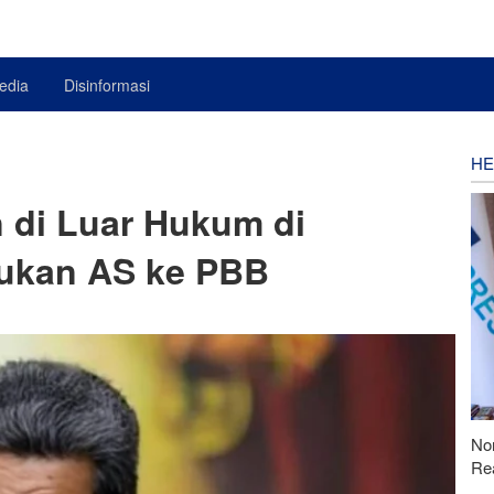
edia
Disinformasi
HE
di Luar Hukum di
dukan AS ke PBB
Nor
Rea