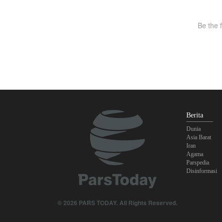
Berita
Dunia
Asia Barat
Iran
Agama
Parspedia
Disinformasi
© 2026 PARS TODAY. All Rights Reserved.