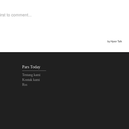
Pars Today
Tentang kami
Kontak kami
Rss