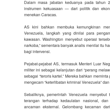
Dalam masa jabatan keduanya pada tahun 2
instrumen kekuasaan — dari politik dan eko
menekan Caracas.
AS kini bahkan membuka kemungkinan mempe
Venezuela, langkah yang dinilai para pengam
kawasan. Washington menyebut operasi tersebu
narkoba,” sementara banyak analis menilai itu ha
bagi intervensi.
Pejabat-pejabat AS, termasuk Menteri Luar Ne
militer ini sebagai kelanjutan dari “perang mela
sebagai “teroris kartel.” Mereka bahkan memint
mengecam “keterlibatan kriminal Venezuela” da
Sebaliknya, pemerintah Venezuela menyebut t
terangan terhadap kedaulatan nasional, dan
ancaman eksternal. Gelombang kecaman dari 