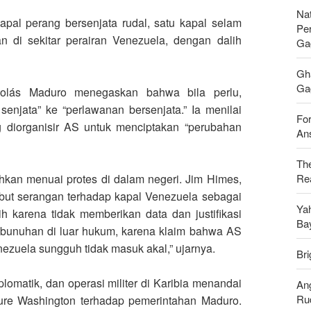
Nat
kapal perang bersenjata rudal, satu kapal selam
Pe
an di sekitar perairan Venezuela, dengan dalih
Ga
Gh
Gag
colás Maduro menegaskan bahwa bila perlu,
senjata” ke “perlawanan bersenjata.” Ia menilai
For
 diorganisir AS untuk menciptakan “perubahan
Ans
Th
Rea
hkan menuai protes di dalam negeri. Jim Himes,
but serangan terhadap kapal Venezuela sebagai
Ya
h karena tidak memberikan data dan justifikasi
Ba
bunuhan di luar hukum, karena klaim bahwa AS
zuela sungguh tidak masuk akal,” ujarnya.
Bri
omatik, dan operasi militer di Karibia menandai
An
Ru
ure Washington terhadap pemerintahan Maduro.