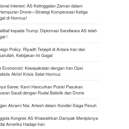
ional Interest: AS Ketinggalan Zaman dalam
rtempuran Drone—Strategi Kompensasi Ketiga
gal di Hormuz!
alibaf kepada Trump: Diplomasi Sandiwara AS telah
al !
eign Policy: Riyadh Terjepit di Antara Iran dan
arullah, Kebijakan Ini Gagal
e Economist: Kesepakatan dengan Iran Opsi
listis Akhiri Krisis Selat Hormuz
hya Saree: Kami Hancurkan Posisi Pasukan
yaran Saudi dengan Rudal Balistik dan Drone
gjen Akrami Nia: Artesh dalam Kondisi Siaga Penuh
ggota Kongres AS Khawatirkan Dampak Menipisnya
dal Amerika Hadapi Iran