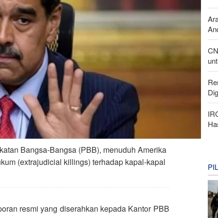
Ar
And
CN
unt
Re
Di
IR
Ha
ikatan Bangsa-Bangsa (PBB), menuduh Amerika
m (extrajudicial killings) terhadap kapal-kapal
PI
aporan resmi yang diserahkan kepada Kantor PBB