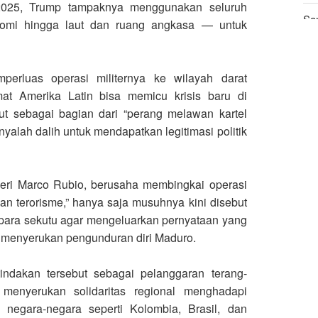
025, Trump tampaknya menggunakan seluruh
Sa
nomi hingga laut dan ruang angkasa — untuk
ya
rluas operasi militernya ke wilayah darat
at Amerika Latin bisa memicu krisis baru di
t sebagai bagian dari “perang melawan kartel
nyalah dalih untuk mendapatkan legitimasi politik
geri Marco Rubio, berusaha membingkai operasi
wan terorisme,” hanya saja musuhnya kini disebut
a para sekutu agar mengeluarkan pernyataan yang
n menyerukan pengunduran diri Maduro.
indakan tersebut sebagai pelanggaran terang-
 menyerukan solidaritas regional menghadapi
negara-negara seperti Kolombia, Brasil, dan