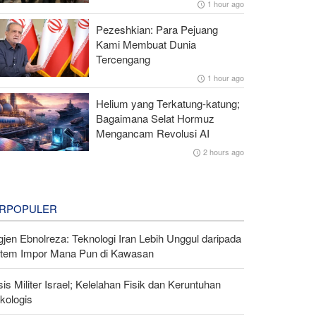
1 hour ago
Pezeshkian: Para Pejuang
Kami Membuat Dunia
Tercengang
1 hour ago
Helium yang Terkatung-katung;
Bagaimana Selat Hormuz
Mengancam Revolusi AI
2 hours ago
RPOPULER
gjen Ebnolreza: Teknologi Iran Lebih Unggul daripada
stem Impor Mana Pun di Kawasan
sis Militer Israel; Kelelahan Fisik dan Keruntuhan
kologis