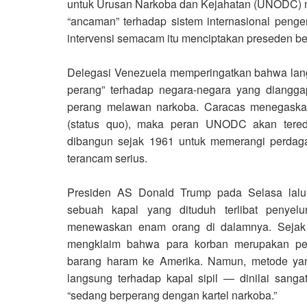
untuk Urusan Narkoba dan Kejahatan (UNODC) me
“ancaman” terhadap sistem internasional penge
intervensi semacam itu menciptakan preseden be
Delegasi Venezuela memperingatkan bahwa lang
perang” terhadap negara-negara yang dianggap
perang melawan narkoba. Caracas menegaskan
(status quo), maka peran UNODC akan tered
dibangun sejak 1961 untuk memerangi perdaga
terancam serius.
Presiden AS Donald Trump pada Selasa lal
sebuah kapal yang dituduh terlibat penyel
menewaskan enam orang di dalamnya. Sejak
mengklaim bahwa para korban merupakan p
barang haram ke Amerika. Namun, metode yan
langsung terhadap kapal sipil — dinilai sanga
“sedang berperang dengan kartel narkoba.”