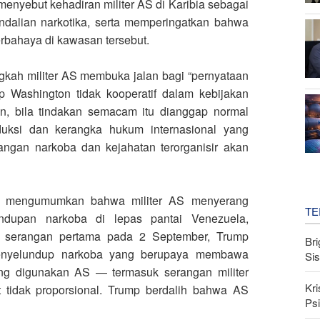
nyebut kehadiran militer AS di Karibia sebagai
ndalian narkotika, serta memperingatkan bahwa
rbahaya di kawasan tersebut.
kah militer AS membuka jalan bagi “pernyataan
 Washington tidak kooperatif dalam kebijakan
, bila tindakan semacam itu dianggap normal
uksi dan kerangka hukum internasional yang
ngan narkoba dan kejahatan terorganisir akan
u mengumumkan bahwa militer AS menyerang
TE
undupan narkoba di lepas pantai Venezuela,
 serangan pertama pada 2 September, Trump
Bri
enyelundup narkoba yang berupaya membawa
Si
g digunakan AS — termasuk serangan militer
Kri
t tidak proporsional. Trump berdalih bahwa AS
Psi