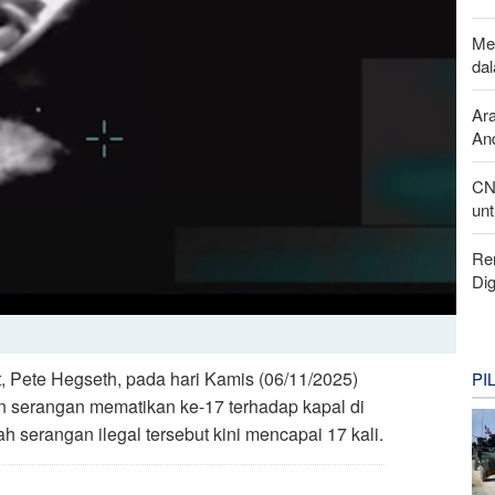
Me
da
Ar
And
CN
unt
Re
Di
, Pete Hegseth, pada hari Kamis (06/11/2025)
PI
 serangan mematikan ke-17 terhadap kapal di
h serangan ilegal tersebut kini mencapai 17 kali.