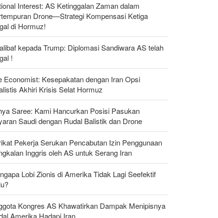
ional Interest: AS Ketinggalan Zaman dalam
rtempuran Drone—Strategi Kompensasi Ketiga
gal di Hormuz!
alibaf kepada Trump: Diplomasi Sandiwara AS telah
al !
e Economist: Kesepakatan dengan Iran Opsi
listis Akhiri Krisis Selat Hormuz
hya Saree: Kami Hancurkan Posisi Pasukan
yaran Saudi dengan Rudal Balistik dan Drone
rikat Pekerja Serukan Pencabutan Izin Penggunaan
gkalan Inggris oleh AS untuk Serang Iran
gapa Lobi Zionis di Amerika Tidak Lagi Seefektif
lu?
ggota Kongres AS Khawatirkan Dampak Menipisnya
dal Amerika Hadapi Iran