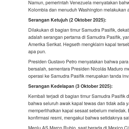
Namun, pemerintah Venezuela menyatakan bahwa
Kolombia dan menuduh Washington melakukan agr
Serangan Ketujuh (2 Oktober 2025):
Dilakukan di bagian timur Samudra Pasifik, deka
adalah serangan pertama di Samudra Pasifik, ya
Amerika Serikat. Hegseth mengklaim kapal terseb
apa pun.
Presiden Gustavo Petro menyatakan bahwa para
bersalah, sementara Presiden Nicolás Maduro 
operasi ke Samudra Pasifik merupakan tanda inva
Serangan Kedelapan (3 Oktober 2025):
Kembali terjadi di bagian timur Samudra Pasifi
bahwa seluruh awak kapal tewas dan tidak ada ya
memperlihatkan kapal sesaat sebelum meledak. 
konfirmasi resmi, mengakui bahwa setidaknya s
Menlu AS Marco Rubio, saat berada di Mexico Ci