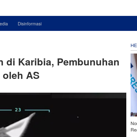
edia
Disinformasi
HE
n di Karibia, Pembunuhan
 oleh AS
Nor
Rea