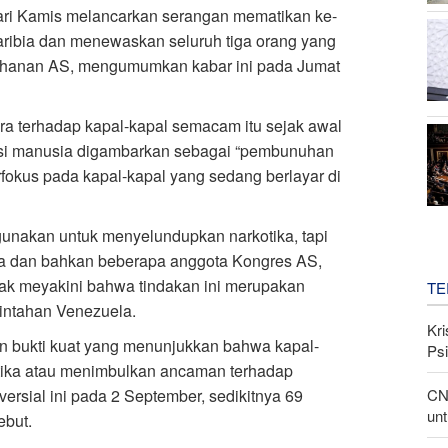
hari Kamis melancarkan serangan mematikan ke-
Karibia dan menewaskan seluruh tiga orang yang
tahanan AS, mengumumkan kabar ini pada Jumat
ra terhadap kapal-kapal semacam itu sejak awal
sasi manusia digambarkan sebagai “pembunuhan
rfokus pada kapal-kapal yang sedang berlayar di
gunakan untuk menyelundupkan narkotika, tapi
la dan bahkan beberapa anggota Kongres AS,
hak meyakini bahwa tindakan ini merupakan
TE
intahan Venezuela.
Kri
n bukti kuat yang menunjukkan bahwa kapal-
Psi
ika atau menimbulkan ancaman terhadap
CN
versial ini pada 2 September, sedikitnya 69
unt
ebut.