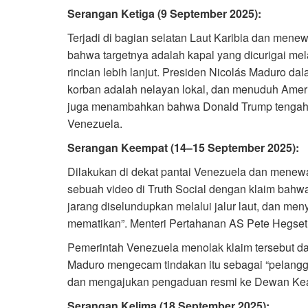
Serangan Ketiga (9 September 2025):
Terjadi di bagian selatan Laut Karibia dan mene
bahwa targetnya adalah kapal yang dicurigai me
rincian lebih lanjut. Presiden Nicolás Maduro d
korban adalah nelayan lokal, dan menuduh Ameri
juga menambahkan bahwa Donald Trump tengah 
Venezuela.
Serangan Keempat (14–15 September 2025):
Dilakukan di dekat pantai Venezuela dan mene
sebuah video di Truth Social dengan klaim bahwa
jarang diselundupkan melalui jalur laut, dan me
mematikan”. Menteri Pertahanan AS Pete Hegseth
Pemerintah Venezuela menolak klaim tersebut d
Maduro mengecam tindakan itu sebagai “pelangga
dan mengajukan pengaduan resmi ke Dewan K
Serangan Kelima (18 September 2025):