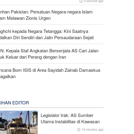
0 second ago
nhan Pakistan: Persatuan Negara-negara Islam
lam Melawan Zionis Urgen
aghchi kepada Negara Tetangga: Kini Saatnya
alkan Diri Sendiri dan Jalin Persaudaraan Sejati
N: Kepala Staf Angkatan Bersenjata AS Cari Jalan
uk Keluar dari Perang dengan Iran
ncana Bom ISIS di Area Sayidah Zainab Damaskus
gagalkan
LIHAN EDITOR
Legislator Irak: AS Sumber
Utama Instabilitas di Kawasan
14 minutes ago