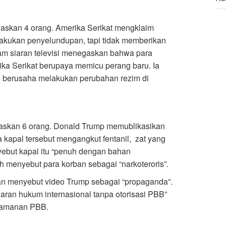
Sa
waskan 4 orang. Amerika Serikat mengklaim
ya
lakukan penyelundupan, tapi tidak memberikan
alam siaran televisi menegaskan bahwa para
ka Serikat berupaya memicu perang baru. Ia
berusaha melakukan perubahan rezim di
waskan 6 orang. Donald Trump memublikasikan
 kapal tersebut mengangkut fentanil, zat yang
nyebut kapal itu “penuh dengan bahan
 menyebut para korban sebagai “narkoteroris”.
an menyebut video Trump sebagai “propaganda”.
ran hukum internasional tanpa otorisasi PBB”
eamanan PBB.