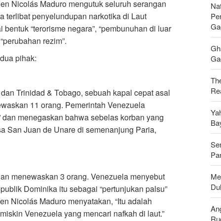
den Nicolás Maduro mengutuk seluruh serangan
Nat
 terlibat penyelundupan narkotika di Laut
Pe
Ga
i bentuk “terorisme negara”, “pembunuhan di luar
 “perubahan rezim”.
Gh
edua pihak:
Gag
Th
Rea
a dan Trinidad & Tobago, sebuah kapal cepat asal
waskan 11 orang. Pemerintah Venezuela
Ya
ra” dan menegaskan bahwa sebelas korban yang
Ba
sa San Juan de Unare di semenanjung Paria,
Se
Pan
a dan menewaskan 3 orang. Venezuela menyebut
Men
Du
ublik Dominika itu sebagai “pertunjukan palsu”
en Nicolás Maduro menyatakan, “Itu adalah
An
iskin Venezuela yang mencari nafkah di laut.”
Ru