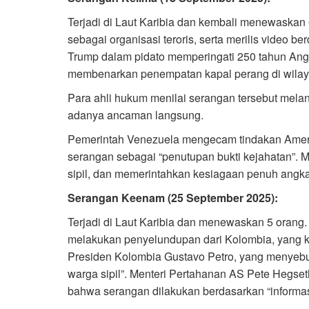
Terjadi di Laut Karibia dan kembali menewaskan
sebagai organisasi teroris, serta merilis video be
Trump dalam pidato memperingati 250 tahun Ang
membenarkan penempatan kapal perang di wilaya
Para ahli hukum menilai serangan tersebut mela
adanya ancaman langsung.
Pemerintah Venezuela mengecam tindakan Amer
serangan sebagai “penutupan bukti kejahatan”
sipil, dan memerintahkan kesiagaan penuh angka
Serangan Keenam (25 September 2025):
Terjadi di Laut Karibia dan menewaskan 5 orang.
melakukan penyelundupan dari Kolombia, yang 
Presiden Kolombia Gustavo Petro, yang menyebu
warga sipil”. Menteri Pertahanan AS Pete Hegset
bahwa serangan dilakukan berdasarkan “informasi