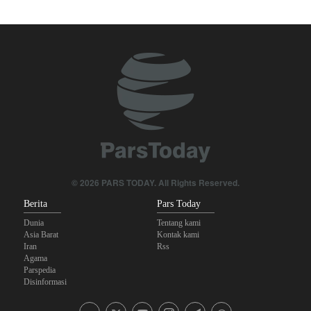
Pasukan Reaksi Cepat dan Pasukan Khusus AD Artesh: Garda
Terdepan Keamanan Perbatasan Iran
Bantuan Obat-obatan dari 11 Negara untuk Iran di Masa Perang
Yahya Saree: Operasi Khusus di Al-Mokha—Puluhan Pasukan
Saudi Tewas dan Terluka
Menuju Pendidikan Tinggi Global; Iran-Indonesia Sepakati Kerja
Sama STEM
© 2026 PARS TODAY. All Rights Reserved.
Parlemen Turki: Perjanjian Aliansi dengan Saudi-Pakistan Adalah
Berita
Pars Today
Langkah Gila—Turki Akan Jadi 'Penjaga Bayaran'!
Dunia
Tentang kami
Asia Barat
Kontak kami
Iran
Rss
Agama
Parspedia
Disinformasi