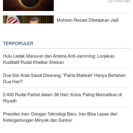
2 hours ago
Mohsen Rezaei Ditetapkan Jadi
Sekretaris Dewan Tinggi Keamanan
Nasional Iran
2 hours ago
TERPOPULER
Hulu Ledak Manuver dan Antena Anti-Jamming: Lonjakan
Kualitatif Rudal Kheibar Shekan
Dua Sisi Arab Saudi Diserang; 'Pakta Makkah' Hanya Bertahan
Dua Hari?
2.400 Rudal Patriot dalam 38 Hari; Krisis Paling Mematikan di
Riyadh
Presiden Iran: Dengan Teknologi Baru, Iran Bisa Lepas dari
Ketergantungan Minyak dan Sanksi
Foreign Affairs: AS Harus Tinggalkan Asia Barat