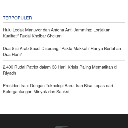
Sekretaris Dewan Tinggi Keamanan
Nasional Iran
3 hours ago
TERPOPULER
Hulu Ledak Manuver dan Antena Anti-Jamming: Lonjakan
Kualitatif Rudal Kheibar Shekan
Dua Sisi Arab Saudi Diserang; 'Pakta Makkah' Hanya Bertahan
Dua Hari?
2.400 Rudal Patriot dalam 38 Hari; Krisis Paling Mematikan di
Riyadh
Presiden Iran: Dengan Teknologi Baru, Iran Bisa Lepas dari
Ketergantungan Minyak dan Sanksi
Foreign Affairs: AS Harus Tinggalkan Asia Barat
Pasukan Reaksi Cepat dan Pasukan Khusus AD Artesh: Garda
Terdepan Keamanan Perbatasan Iran