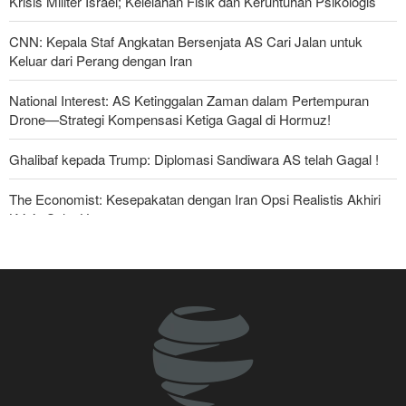
Krisis Militer Israel; Kelelahan Fisik dan Keruntuhan Psikologis
CNN: Kepala Staf Angkatan Bersenjata AS Cari Jalan untuk
Keluar dari Perang dengan Iran
National Interest: AS Ketinggalan Zaman dalam Pertempuran
Drone—Strategi Kompensasi Ketiga Gagal di Hormuz!
Ghalibaf kepada Trump: Diplomasi Sandiwara AS telah Gagal !
The Economist: Kesepakatan dengan Iran Opsi Realistis Akhiri
Krisis Selat Hormuz
Yahya Saree: Kami Hancurkan Posisi Pasukan Bayaran Saudi
dengan Rudal Balistik dan Drone
Serikat Pekerja Serukan Pencabutan Izin Penggunaan Pangkalan
Inggris oleh AS untuk Serang Iran
Mengapa Lobi Zionis di Amerika Tidak Lagi Seefektif Dulu?