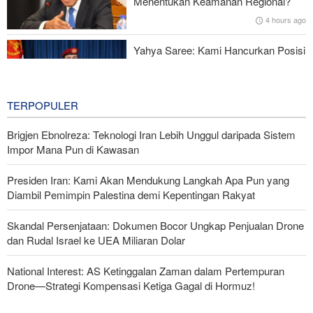
Menentukan Keamanan Regional?
4 hours ago
Yahya Saree: Kami Hancurkan Posisi
Pasukan Bayaran Saudi dengan
Rudal Balistik dan Drone
4 hours ago
TERPOPULER
Brigjen Ebnolreza: Teknologi Iran Lebih Unggul daripada Sistem
Impor Mana Pun di Kawasan
Presiden Iran: Kami Akan Mendukung Langkah Apa Pun yang
Diambil Pemimpin Palestina demi Kepentingan Rakyat
Skandal Persenjataan: Dokumen Bocor Ungkap Penjualan Drone
dan Rudal Israel ke UEA Miliaran Dolar
National Interest: AS Ketinggalan Zaman dalam Pertempuran
Drone—Strategi Kompensasi Ketiga Gagal di Hormuz!