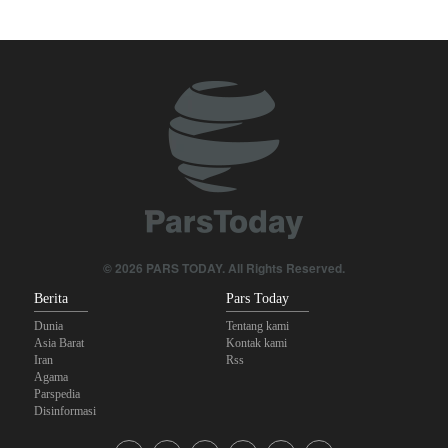
Legislator Iran: AS Akan Segera Diusir dari Kawasan dan Semua
Pangkalan Terorisnya!
Foreign Policy: Riyadh Terjepit di Antara Iran dan Ansarullah,
Kebijakan Ini Gagal
Ghalibaf kepada Trump: Diplomasi Sandiwara AS telah Gagal !
The Economist: Kesepakatan dengan Iran Opsi Realistis Akhiri
Krisis Selat Hormuz
Brigjen Akrami Nia: Artesh dalam Kondisi Siaga Penuh
© 2026 PARS TODAY. All Rights Reserved.
Trump Ancam Penjara Panjang untuk Pembocor yang Beberkan
Berita
Pars Today
Krisis Amunisi Perang Iran
Dunia
Tentang kami
Asia Barat
Kontak kami
Iran
Rss
Agama
Parspedia
Disinformasi