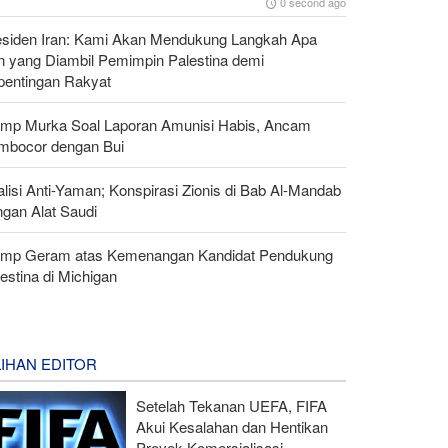
0 second ago
esiden Iran: Kami Akan Mendukung Langkah Apa
n yang Diambil Pemimpin Palestina demi
pentingan Rakyat
ump Murka Soal Laporan Amunisi Habis, Ancam
mbocor dengan Bui
lisi Anti-Yaman; Konspirasi Zionis di Bab Al-Mandab
ngan Alat Saudi
ump Geram atas Kemenangan Kandidat Pendukung
estina di Michigan
LIHAN EDITOR
Setelah Tekanan UEFA, FIFA
Akui Kesalahan dan Hentikan
Proyek Komersialisasi