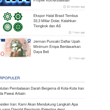
32 minutes ago
Ekspor Halal Brasil Tembus
33,3 Miliar Dolar, Kalahkan
Tiongkok dan AS
1 hour ago
Jerman Puncaki Daftar Upah
Minimum Eropa Berdasarkan
Daya Beli
1 hour ago
RPOPULER
ntutan Pembalasan Darah Bergema di Kota-Kota Iran
da Pawai Arbain
esiden Iran: Kami Akan Mendukung Langkah Apa
n yang Diambil Pemimpin Palestina demi