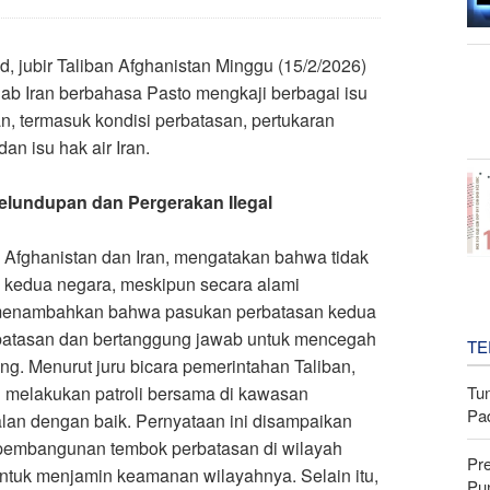
d, jubir Taliban Afghanistan Minggu (15/2/2026)
b Iran berbahasa Pasto mengkaji berbagai isu
n, termasuk kondisi perbatasan, pertukaran
an isu hak air Iran.
lundupan dan Pergerakan Ilegal
 Afghanistan dan Iran, mengatakan bahwa tidak
a kedua negara, meskipun secara alami
Ia menambahkan bahwa pasukan perbatasan kedua
erbatasan dan bertanggung jawab untuk mencegah
TE
ang. Menurut juru bicara pemerintahan Taliban,
Tu
i melakukan patroli bersama di kawasan
Pa
alan dengan baik. Pernyataan ini disampaikan
r pembangunan tembok perbatasan di wilayah
Pr
ntuk menjamin keamanan wilayahnya. Selain itu,
Pu