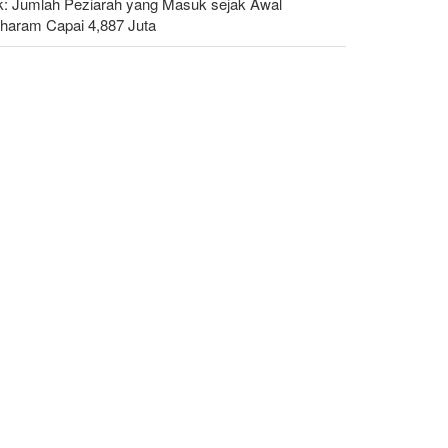
ak: Jumlah Peziarah yang Masuk sejak Awal
haram Capai 4,887 Juta
islator Iran: AS Akan Segera Diusir dari Kawasan
n Semua Pangkalan Terorisnya!