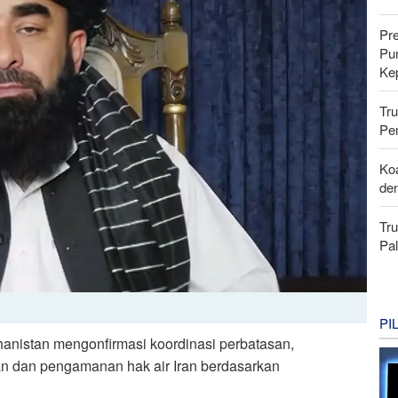
Pr
Pu
Ke
Tr
Pe
Koa
de
Tr
Pal
PI
hanistan mengonfirmasi koordinasi perbatasan,
tan dan pengamanan hak air Iran berdasarkan