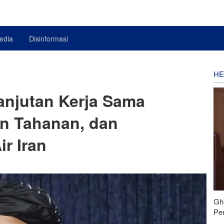
edia
Disinformasi
HE
njutan Kerja Sama
an Tahanan, dan
r Iran
Gh
Pe