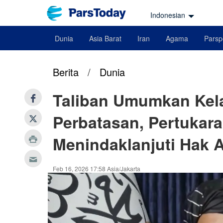
Indonesian
Dunia
Asia Barat
Iran
Agama
Parsp
Berita
/
Dunia
Taliban Umumkan Kela
Perbatasan, Pertukar
Menindaklanjuti Hak Ai
Feb 16, 2026 17:58 Asia/Jakarta