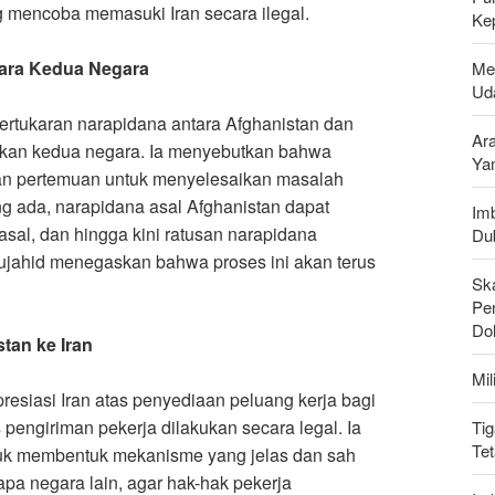
g mencoba memasuki Iran secara ilegal
.
Ke
tara Kedua Negara
Me
Uda
rtukaran narapidana antara Afghanistan dan
Ar
gkan kedua negara. Ia menyebutkan bahwa
Ya
an pertemuan untuk menyelesaikan masalah
ng ada, narapidana asal Afghanistan dapat
Imb
sal, dan hingga kini ratusan narapidana
Du
Mujahid menegaskan bahwa proses ini akan terus
Sk
Pen
Do
tan ke Iran
Mi
resiasi Iran atas penyediaan peluang kerja bagi
engiriman pekerja dilakukan secara legal. Ia
Tig
Te
uk membentuk mekanisme yang jelas dan sah
pa negara lain, agar hak-hak pekerja