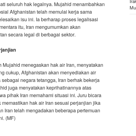
Ir
mati seluruh hak legalnya. Mujahid menambahkan
Mu
ial Afghanistan telah memulai kerja sama
saikan isu ini. Ia berharap proses legalisasi
Leg
 Sementara itu, Iran mengumumkan akan
da
an secara legal di berbagai sektor
.
janjian
ah Mujahid menegaskan hak air Iran, menyatakan
yang cukup, Afghanistan akan menyediakan air
 sebagai negara tetangga, Iran berhak bekerja
hid juga menyatakan keprihatinannya atas
a pihak Iran memahami situasi ini. Juru bicara
emastikan hak air Iran sesuai perjanjian jika
 dan Iran telah mengadakan beberapa pertemuan
ni. (MF)