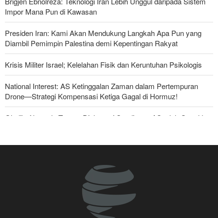
Brigjen Ebnolreza: Teknologi Iran Lebih Unggul daripada Sistem
Impor Mana Pun di Kawasan
Presiden Iran: Kami Akan Mendukung Langkah Apa Pun yang
Diambil Pemimpin Palestina demi Kepentingan Rakyat
Krisis Militer Israel; Kelelahan Fisik dan Keruntuhan Psikologis
National Interest: AS Ketinggalan Zaman dalam Pertempuran
Drone—Strategi Kompensasi Ketiga Gagal di Hormuz!
Ghalibaf kepada Trump: Diplomasi Sandiwara AS telah Gagal !
Foreign Policy: Riyadh Terjepit di Antara Iran dan Ansarullah,
Kebijakan Ini Gagal
The Economist: Kesepakatan dengan Iran Opsi Realistis Akhiri
Krisis Selat Hormuz
Yahya Saree: Kami Hancurkan Posisi Pasukan Bayaran Saudi
dengan Rudal Balistik dan Drone