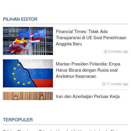
Araghchi kepada Negara Tetangga: Kini Saatnya Andalkan Diri
Sendiri dan Jalin Persaudaraan Sejati
0 second ago
PILIHAN EDITOR
Iran dan India Perkuat Hubungan antara Lembaga-Lembaga
Financial Times: Tidak Ada
Akademis
Transparansi di UE Soal Penerimaan
Anggota Baru
Beijing Peringatkan Tokyo: Jangan Main Api
3 minutes ago
Anggota Senior Ansarullah: Pernyataan DK PBB Tidak Layak
Mantan Presiden Finlandia: Eropa
Diperhatikan
Harus Bicara dengan Rusia soal
Arsitektur Keamanan
Serikat Pekerja Serukan Pencabutan Izin Penggunaan Pangkalan
17 minutes ago
Inggris oleh AS untuk Serang Iran
Iran dan Azerbaijan Perluas Kerja
Sama Olahraga dan Kepemudaan
46 minutes ago
TERPOPULER