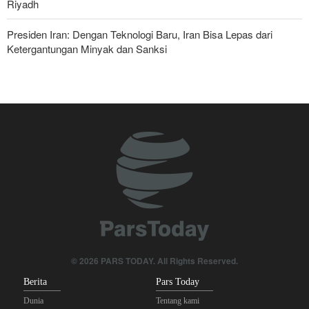
Riyadh
Presiden Iran: Dengan Teknologi Baru, Iran Bisa Lepas dari
Ketergantungan Minyak dan Sanksi
Pasukan Reaksi Cepat dan Pasukan Khusus AD Artesh: Garda
Terdepan Keamanan Perbatasan Iran
Bantuan Obat-obatan dari 11 Negara untuk Iran di Masa Perang
Yahya Saree: Operasi Khusus di Al-Mokha—Puluhan Pasukan
Saudi Tewas dan Terluka
Parlemen Turki: Perjanjian Aliansi dengan Saudi-Pakistan Adalah
Langkah Gila—Turki Akan Jadi 'Penjaga Bayaran'!
Menuju Pendidikan Tinggi Global; Iran-Indonesia Sepakati Kerja
Sama STEM
© 2026 PARS TODAY. All Rights Reserved.
Berita
Pars Today
Operasi terbaru Militer Yaman; Kilang Aramco di Jizan Jadi
Target
Dunia
Tentang kami