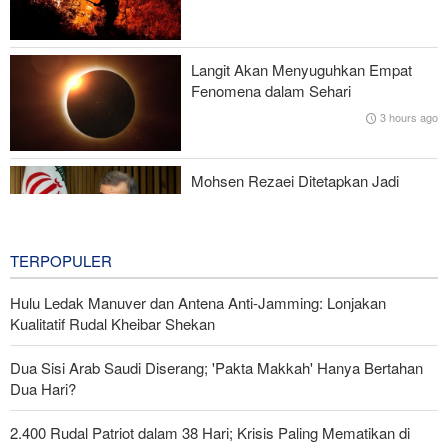
Militer Amerika Serikat
Mantan Menhan AS: Posisi Iran Unggul dalam Perang !
Langit Akan Menyuguhkan Empat
Fenomena dalam Sehari
Presiden Pezeshkian Bertemu dan Berdialog dengan Rahbar
3 hours ago
Mohsen Rezaei Ditetapkan Jadi
Sekretaris Dewan Tinggi Keamanan
Nasional Iran
4 hours ago
TERPOPULER
Hulu Ledak Manuver dan Antena Anti-Jamming: Lonjakan
Kualitatif Rudal Kheibar Shekan
Dua Sisi Arab Saudi Diserang; 'Pakta Makkah' Hanya Bertahan
Dua Hari?
2.400 Rudal Patriot dalam 38 Hari; Krisis Paling Mematikan di