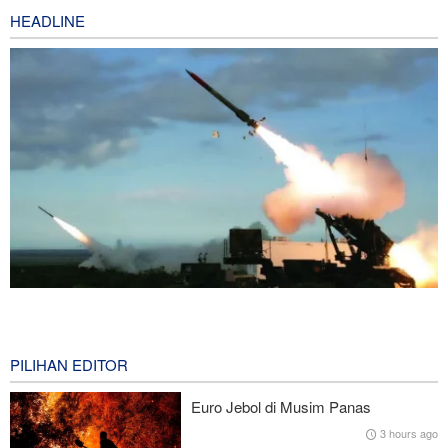
HEADLINE
Penjualan Besar-besaran Rudal Patriot kepada Negara-Negara
Arab di Teluk Persia
2 hours ago
PILIHAN EDITOR
Baghaei: Rezim Zionis Ancaman Terbesar Keamanan Kawasan
Euro Jebol di Musim Panas
3 hours ago
Wall Street Journal: Perang dengan Iran Ungkap Kelemahan