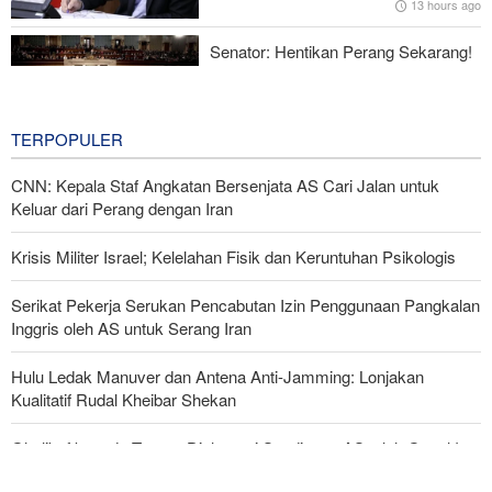
13 hours ago
Menhan Pakistan: Persatuan Negara-negara Islam dalam
Melawan Zionis Urgen
Senator: Hentikan Perang Sekarang!
BBM Mahal, Nyawa Melayang
16 hours ago
TERPOPULER
CNN: Kepala Staf Angkatan Bersenjata AS Cari Jalan untuk
Keluar dari Perang dengan Iran
Krisis Militer Israel; Kelelahan Fisik dan Keruntuhan Psikologis
Serikat Pekerja Serukan Pencabutan Izin Penggunaan Pangkalan
Inggris oleh AS untuk Serang Iran
Hulu Ledak Manuver dan Antena Anti-Jamming: Lonjakan
Kualitatif Rudal Kheibar Shekan
Ghalibaf kepada Trump: Diplomasi Sandiwara AS telah Gagal !