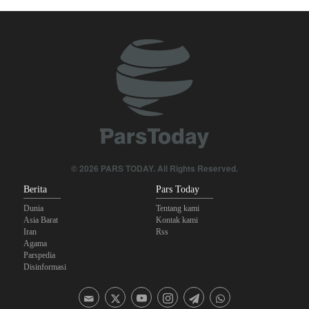
Foreign Affairs: AS Harus Tinggalkan Asia Barat
Yahya Saree: Kami Hancurkan Posisi Pasukan Bayaran Saudi
dengan Rudal Balistik dan Drone
The Economist: Kesepakatan dengan Iran Opsi Realistis Akhiri
Krisis Selat Hormuz
Mengapa Lobi Zionis di Amerika Tidak Lagi Seefektif Dulu?
Anggota Kongres AS Khawatirkan Dampak Menipisnya Rudal
Amerika Hadapi Iran
© 2026 PARS TODAY. All Rights Reserved.
Berita
Pars Today
Dunia
Tentang kami
Asia Barat
Kontak kami
Iran
Rss
Agama
Parspedia
Disinformasi