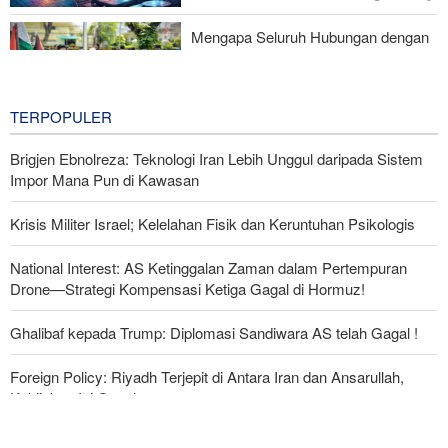
Perjuangan Media Revolusioner
Mengapa Seluruh Hubungan dengan
Israel Harus Dihentikan?
1 hour ago
TERPOPULER
Brigjen Ebnolreza: Teknologi Iran Lebih Unggul daripada Sistem
Impor Mana Pun di Kawasan
Krisis Militer Israel; Kelelahan Fisik dan Keruntuhan Psikologis
National Interest: AS Ketinggalan Zaman dalam Pertempuran
Drone—Strategi Kompensasi Ketiga Gagal di Hormuz!
Ghalibaf kepada Trump: Diplomasi Sandiwara AS telah Gagal !
Foreign Policy: Riyadh Terjepit di Antara Iran dan Ansarullah,
Kebijakan Ini Gagal
The Economist: Kesepakatan dengan Iran Opsi Realistis Akhiri