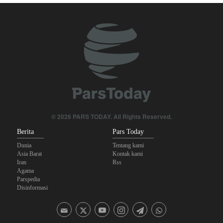
Krisis Selat Hormuz
Yahya Saree: Kami Hancurkan Posisi Pasukan Bayaran Saudi
dengan Rudal Balistik dan Drone
Brigjen Akrami Nia: Artesh dalam Kondisi Siaga Penuh
Anggota Kongres AS Khawatirkan Dampak Menipisnya Rudal
Amerika Hadapi Iran
Sanders: Trump Berbahaya Seret AS dalam Perang yang
© 2026 PARS TODAY. All Rights Reserved.
Menghancurkan
Berita
Pars Today
Dunia
Tentang kami
Asia Barat
Kontak kami
Iran
Rss
Agama
Parspedia
Disinformasi