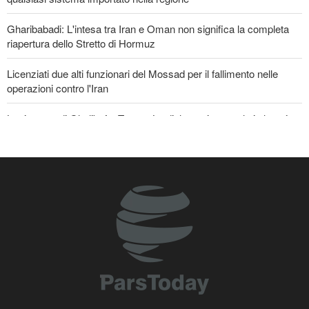
Gharibabadi: L'intesa tra Iran e Oman non significa la completa
riapertura dello Stretto di Hormuz
Licenziati due alti funzionari del Mossad per il fallimento nelle
operazioni contro l'Iran
La risposta di Ghalibaf a Trump: La diplomazia teatrale in loop è
un fallimento
Lesioni traumatiche al cervello per oltre 700 militari statunitensi
negli attacchi dell’Iran
Se non avessimo sacrificato i giapponesi, il futuro del mondo
sarebbe stato pieno di guerre! Immagini selezionate
nell'anniversario del massacro atomico di Hiroshima