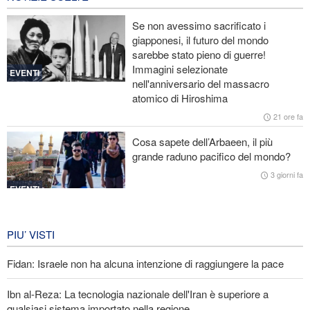
Lesioni traumatiche al cervello per oltre 700 militari statunitensi
Se non avessimo sacrificato i
negli attacchi dell’Iran
giapponesi, il futuro del mondo
sarebbe stato pieno di guerre!
La risposta di Ghalibaf a Trump: La diplomazia teatrale in loop è
Immagini selezionate
un fallimento
EVENTI
nell'anniversario del massacro
atomico di Hiroshima
Ibn al-Reza: La tecnologia nazionale dell'Iran è superiore a
qualsiasi sistema importato nella regione
21 ore fa
Cosa sapete dell’Arbaeen, il più
Gharibabadi: L'intesa tra Iran e Oman non significa la completa
grande raduno pacifico del mondo?
riapertura dello Stretto di Hormuz
3 giorni fa
EVENTI
Iran in lutto per la celebrazione di
Arbain
PIU’ VISTI
3 giorni fa
Fidan: Israele non ha alcuna intenzione di raggiungere la pace
EVENTI
Ibn al-Reza: La tecnologia nazionale dell'Iran è superiore a
qualsiasi sistema importato nella regione