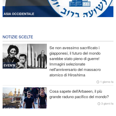
ASIA OCCIDENTALE
Licenziati due alti funzionari del Mossad per il fallimento nelle
operazioni contro l'Iran
12 ore fa
NOTIZIE SCELTE
Lesioni traumatiche al cervello per oltre 700 militari statunitensi
Se non avessimo sacrificato i
negli attacchi dell’Iran
giapponesi, il futuro del mondo
sarebbe stato pieno di guerre!
La risposta di Ghalibaf a Trump: La diplomazia teatrale in loop è
Immagini selezionate
un fallimento
EVENTI
nell'anniversario del massacro
atomico di Hiroshima
Ibn al-Reza: La tecnologia nazionale dell'Iran è superiore a
qualsiasi sistema importato nella regione
1 giorno fa
Cosa sapete dell’Arbaeen, il più
Gharibabadi: L'intesa tra Iran e Oman non significa la completa
grande raduno pacifico del mondo?
riapertura dello Stretto di Hormuz
3 giorni fa
EVENTI