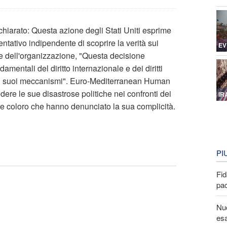
iarato: Questa azione degli Stati Uniti esprime
entativo indipendente di scoprire la verità sui
EV
e dell'organizzazione, "Questa decisione
mentali del diritto internazionale e dei diritti
e i suoi meccanismi". Euro-Mediterranean Human
dere le sue disastrose politiche nei confronti dei
IR
ire coloro che hanno denunciato la sua complicità.
PI
Fid
pa
Nuo
esa