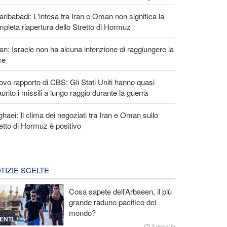
ribabadi: L'intesa tra Iran e Oman non significa la
pleta riapertura dello Stretto di Hormuz
an: Israele non ha alcuna intenzione di raggiungere la
ce
vo rapporto di CBS: Gli Stati Uniti hanno quasi
urito i missili a lungo raggio durante la guerra
haei: Il clima dei negoziati tra Iran e Oman sullo
etto di Hormuz è positivo
TIZIE SCELTE
Cosa sapete dell’Arbaeen, il più
grande raduno pacifico del
mondo?
ENTI
3 giorni fa