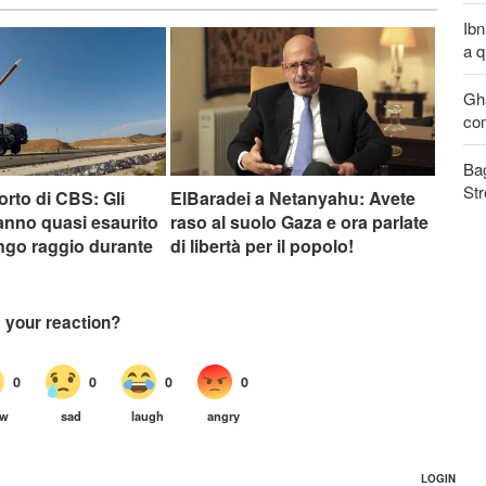
Ibn
a q
Gha
com
Bag
Str
rto di CBS: Gli
ElBaradei a Netanyahu: Avete
hanno quasi esaurito
raso al suolo Gaza e ora parlate
lungo raggio durante
di libertà per il popolo!