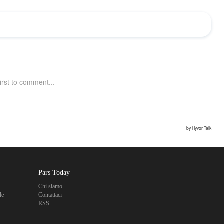
Pars Today
Chi siamo
le
Contattaci
RSS