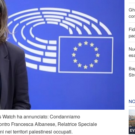
Gha
com
Fid
pa
Nuo
esa
Bag
Str
NO
ts Watch ha annunciato: Condanniamo
ontro Francesca Albanese, Relatrice Speciale
EV
i nei territori palestinesi occupati.