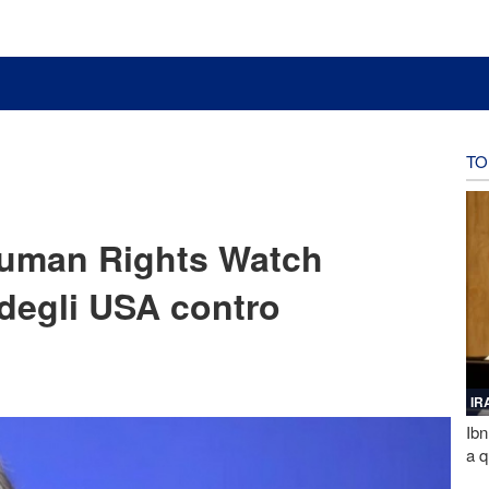
TO
Human Rights Watch
degli USA contro
IR
Ibn
a q