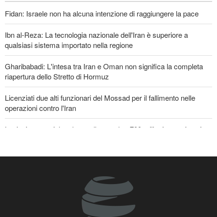
3 giorni fa
Fidan: Israele non ha alcuna intenzione di raggiungere la pace
EVENTI
Ibn al-Reza: La tecnologia nazionale dell'Iran è superiore a
qualsiasi sistema importato nella regione
Gharibabadi: L'intesa tra Iran e Oman non significa la completa
riapertura dello Stretto di Hormuz
Licenziati due alti funzionari del Mossad per il fallimento nelle
operazioni contro l'Iran
Lesioni traumatiche al cervello per oltre 700 militari statunitensi
negli attacchi dell’Iran
La risposta di Ghalibaf a Trump: La diplomazia teatrale in loop è
un fallimento
Se non avessimo sacrificato i giapponesi, il futuro del mondo
sarebbe stato pieno di guerre! Immagini selezionate
nell'anniversario del massacro atomico di Hiroshima