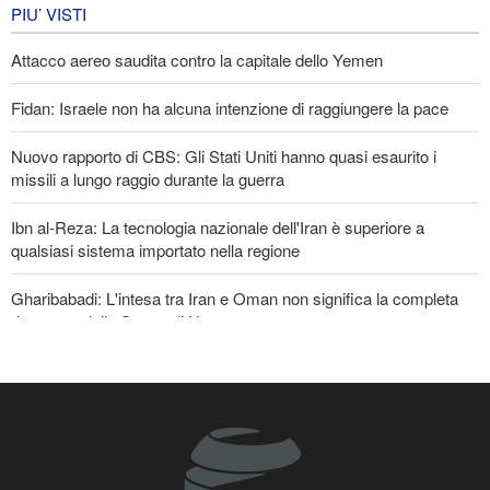
IRAN
7 giorni fa
PIU’ VISTI
Attacco aereo saudita contro la capitale dello Yemen
Fidan: Israele non ha alcuna intenzione di raggiungere la pace
Nuovo rapporto di CBS: Gli Stati Uniti hanno quasi esaurito i
missili a lungo raggio durante la guerra
Ibn al-Reza: La tecnologia nazionale dell'Iran è superiore a
qualsiasi sistema importato nella regione
Gharibabadi: L'intesa tra Iran e Oman non significa la completa
riapertura dello Stretto di Hormuz
Baghaei: Il clima dei negoziati tra Iran e Oman sullo Stretto di
Hormuz è positivo
Oltre 22 milioni di pellegrini hanno partecipato al pellegrinaggio
dell'Arbaeen