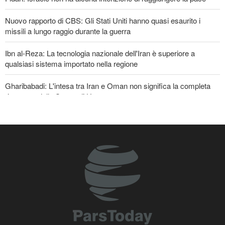
Nuovo rapporto di CBS: Gli Stati Uniti hanno quasi esaurito i
missili a lungo raggio durante la guerra
Ibn al-Reza: La tecnologia nazionale dell'Iran è superiore a
qualsiasi sistema importato nella regione
Gharibabadi: L'intesa tra Iran e Oman non significa la completa
riapertura dello Stretto di Hormuz
Baghaei: Il clima dei negoziati tra Iran e Oman sullo Stretto di
Hormuz è positivo
Oltre 22 milioni di pellegrini hanno partecipato al pellegrinaggio
dell'Arbaeen