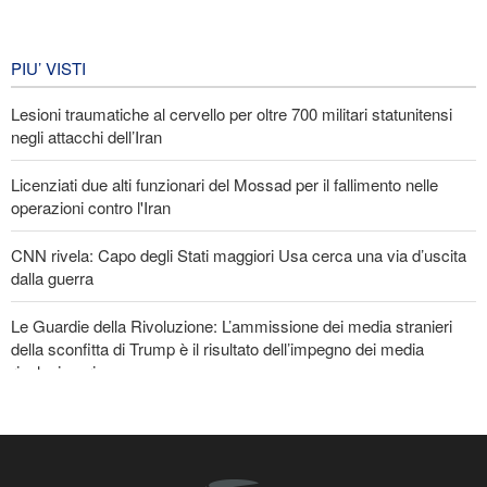
Iran in lutto per la celebrazione di
Arbain
PIU’ VISTI
5 giorni fa
Lesioni traumatiche al cervello per oltre 700 militari statunitensi
EVENTI
negli attacchi dell’Iran
Licenziati due alti funzionari del Mossad per il fallimento nelle
operazioni contro l'Iran
CNN rivela: Capo degli Stati maggiori Usa cerca una via d’uscita
dalla guerra
Le Guardie della Rivoluzione: L’ammissione dei media stranieri
della sconfitta di Trump è il risultato dell’impegno dei media
rivoluzionari
La risposta di Ghalibaf a Trump: La diplomazia teatrale in loop è
un fallimento