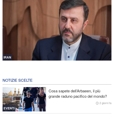
IRAN
Gharibabadi: L'intesa tra Iran e Oman non significa la completa
riapertura dello Stretto di Hormuz
5 ore fa
NOTIZIE SCELTE
Fidan: Israele non ha alcuna intenzione di raggiungere la pace
Cosa sapete dell’Arbaeen, il più
grande raduno pacifico del mondo?
Nuovo rapporto di CBS: Gli Stati Uniti hanno quasi esaurito i
missili a lungo raggio durante la guerra
2 giorni fa
EVENTI
Baghaei: Il clima dei negoziati tra Iran e Oman sullo Stretto di