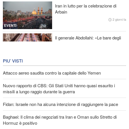
Hormuz è positivo
Iran in lutto per la celebrazione di
Arbain
Attacco aereo saudita contro la capitale dello Yemen
2 giorni fa
EVENTI
Il generale Abdollahi: «Le bare degli
americani fanno parte del loro
equipaggiamento nella regione»
IRAN
6 giorni fa
PIU’ VISTI
Attacco aereo saudita contro la capitale dello Yemen
Nuovo rapporto di CBS: Gli Stati Uniti hanno quasi esaurito i
missili a lungo raggio durante la guerra
Fidan: Israele non ha alcuna intenzione di raggiungere la pace
Baghaei: Il clima dei negoziati tra Iran e Oman sullo Stretto di
Hormuz è positivo