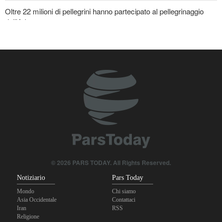
Oltre 22 milioni di pellegrini hanno partecipato al pellegrinaggio
dell'Arbaeen
Gharibabadi: L'intesa tra Iran e Oman non significa la completa
riapertura dello Stretto di Hormuz
© 2026 PARS TODAY. All Rights Reserved.
Notiziario
Pars Today
Mondo
Chi siamo
Asia Occidentale
Contattaci
Iran
RSS
Religione