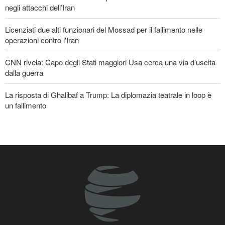
negli attacchi dell’Iran
Licenziati due alti funzionari del Mossad per il fallimento nelle
operazioni contro l'Iran
CNN rivela: Capo degli Stati maggiori Usa cerca una via d’uscita
dalla guerra
La risposta di Ghalibaf a Trump: La diplomazia teatrale in loop è
un fallimento
Le Guardie della Rivoluzione: L’ammissione dei media stranieri
della sconfitta di Trump è il risultato dell’impegno dei media
rivoluzionari
Un membro di spicco di Ansarullah: Le dichiarazioni del Consiglio
di Sicurezza non meritano attenzione
Araghchi ai Paesi vicini: È tempo di contare solo su noi stessi e di
abbracciare la vera fratellanza