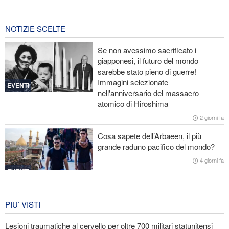
dalla guerra
8 ore fa
NOTIZIE SCELTE
Le Guardie della Rivoluzione: L’ammissione dei media stranieri
Se non avessimo sacrificato i
della sconfitta di Trump è il risultato dell’impegno dei media
giapponesi, il futuro del mondo
rivoluzionari
sarebbe stato pieno di guerre!
Immagini selezionate
Un membro di spicco di Ansarullah: Le dichiarazioni del Consiglio
EVENTI
nell'anniversario del massacro
di Sicurezza non meritano attenzione
atomico di Hiroshima
Araghchi ai Paesi vicini: È tempo di contare solo su noi stessi e di
2 giorni fa
abbracciare la vera fratellanza
Cosa sapete dell’Arbaeen, il più
grande raduno pacifico del mondo?
Licenziati due alti funzionari del Mossad per il fallimento nelle
operazioni contro l'Iran
4 giorni fa
EVENTI
Iran in lutto per la celebrazione di
Arbain
PIU’ VISTI
4 giorni fa
Lesioni traumatiche al cervello per oltre 700 militari statunitensi
EVENTI