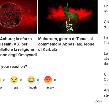
Lic
nel
CNN
d’u
La 
i Ashura; lo sforzo
Muharram, giorno di Tasua, si
in 
ussain (AS) per
commemora Abbas (as), leone
elletto e la religione
di Karbalà
Le 
zione degli Omayyadi
str
del
Un 
Con
Ara
ste