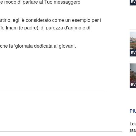
e modo di parlare al Tuo messaggero
EV
tirio, egli è considerato come un esempio per i
prio Imam (e padre), di purezza d'animo e di
che la 'giornata dedicata ai giovani.
EV
EV
PI
Les
sta