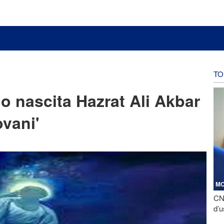
TO
o nascita Hazrat Ali Akbar
ovani'
M
CNN
d’u