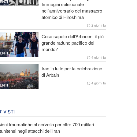
ENTI
Immagini selezionate
nell'anniversario del massacro
atomico di Hiroshima
2 giorni fa
Cosa sapete dell’Arbaeen, il più
grande raduno pacifico del
mondo?
ENTI
4 giorni fa
Iran in lutto per la celebrazione
di Arbain
4 giorni fa
ENTI
U’ VISTI
ioni traumatiche al cervello per oltre 700 militari
tunitensi negli attacchi dell’Iran