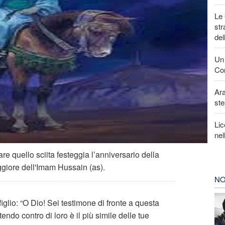
Le 
str
del
Un 
Con
Ara
ste
Lic
nel
re quello sciita festeggia l’anniversario della
aggiore dell'Imam Hussain (as).
NO
iglio: “O Dio! Sei testimone di fronte a questa
endo contro di loro è il più simile delle tue