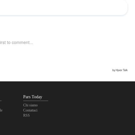
Pars Today
Chi siamo
le
Contattaci
RSS