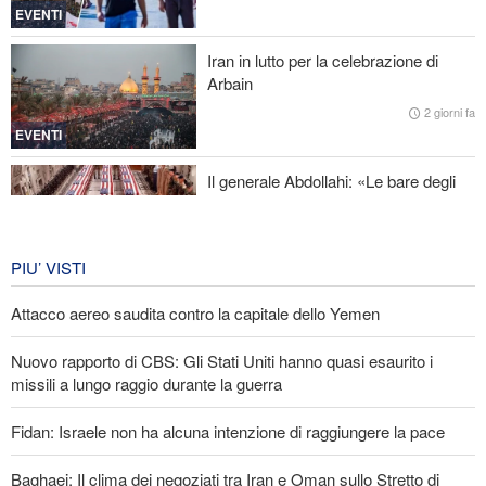
EVENTI
Baghaei: Il clima dei negoziati tra Iran e Oman sullo Stretto di
Hormuz è positivo
Iran in lutto per la celebrazione di
Arbain
Attacco aereo saudita contro la capitale dello Yemen
2 giorni fa
EVENTI
Il generale Abdollahi: «Le bare degli
americani fanno parte del loro
equipaggiamento nella regione»
IRAN
6 giorni fa
PIU’ VISTI
Attacco aereo saudita contro la capitale dello Yemen
Nuovo rapporto di CBS: Gli Stati Uniti hanno quasi esaurito i
missili a lungo raggio durante la guerra
Fidan: Israele non ha alcuna intenzione di raggiungere la pace
Baghaei: Il clima dei negoziati tra Iran e Oman sullo Stretto di