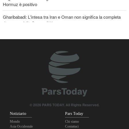
Hormuz è positivo
Gharibabadi: L'intesa tra Iran e Oman non significa la completa
riapertura dello Stretto di Hormuz
Oltre 22 milioni di pellegrini hanno partecipato al pellegrinaggio
dell'Arbaeen
© 2026 PARS TODAY. All Rights Reserved.
Notiziario
Pars Today
Mondo
Chi siamo
Asia Occidentale
Contattaci