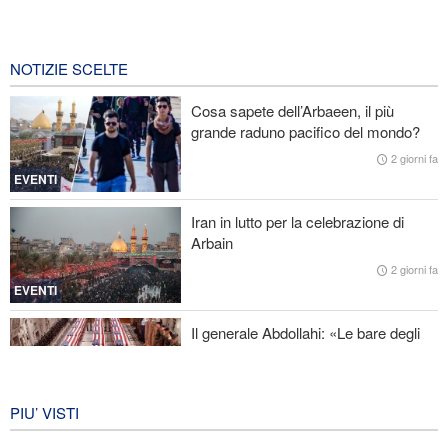
Gharibabadi: L'intesa tra Iran e Oman non significa la completa
riapertura dello Stretto di Hormuz
5 ore fa
NOTIZIE SCELTE
Fidan: Israele non ha alcuna intenzione di raggiungere la pace
Cosa sapete dell’Arbaeen, il più
grande raduno pacifico del mondo?
Nuovo rapporto di CBS: Gli Stati Uniti hanno quasi esaurito i
missili a lungo raggio durante la guerra
2 giorni fa
EVENTI
Baghaei: Il clima dei negoziati tra Iran e Oman sullo Stretto di
Hormuz è positivo
Iran in lutto per la celebrazione di
Arbain
Attacco aereo saudita contro la capitale dello Yemen
2 giorni fa
EVENTI
Il generale Abdollahi: «Le bare degli
americani fanno parte del loro
equipaggiamento nella regione»
IRAN
6 giorni fa
PIU’ VISTI