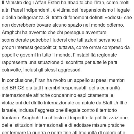
Il Ministro degli Affari Esteri ha ribadito che l’Iran, come molti
altri Paesi indipendenti, è vittima dell’espansionismo illegale
e della belligeranza. Si tratta di fenomeni definiti «odiosi» che
non dovrebbero trovare alcuno spazio nel mondo odierno.
Araghchi ha avvertito che chi persegue avventure
sconsiderate potrebbe illudersi che tali azioni servano ai
propri interessi geopolitici; tuttavia, come ormai compreso da
popoli e governi in tutto il mondo, l’instabilità regionale
rappresenta una situazione di sconfitta per tutte le parti
coinvolte, inclusi gli stessi aggressori.
In conclusione, l’Iran ha rivolto un appello ai paesi membri
dei BRICS e a tutti i membri responsabili della comunità
internazionale affinché condannino esplicitamente le
violazioni del diritto internazionale compiute da Stati Uniti e
Israele, inclusa l’aggressione illegale contro il territorio
iraniano. Araghchi ha chiesto di impedire la politicizzazione
delle istituzioni internazionali e di adottare misure pratiche
per fermare la guerra e porre fine all’impunità di coloro che