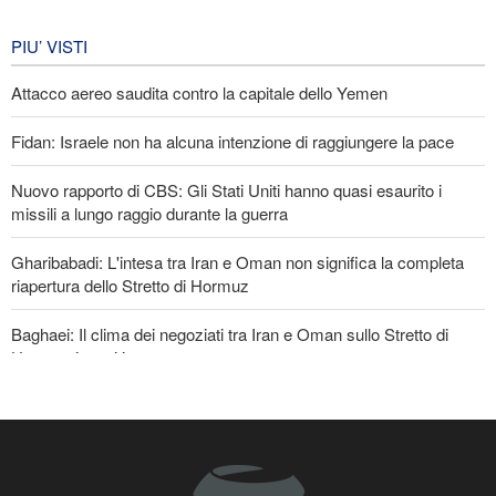
equipaggiamento nella regione»
IRAN
6 giorni fa
PIU’ VISTI
Attacco aereo saudita contro la capitale dello Yemen
Fidan: Israele non ha alcuna intenzione di raggiungere la pace
Nuovo rapporto di CBS: Gli Stati Uniti hanno quasi esaurito i
missili a lungo raggio durante la guerra
Gharibabadi: L'intesa tra Iran e Oman non significa la completa
riapertura dello Stretto di Hormuz
Baghaei: Il clima dei negoziati tra Iran e Oman sullo Stretto di
Hormuz è positivo
Oltre 22 milioni di pellegrini hanno partecipato al pellegrinaggio
dell'Arbaeen
Ibn al-Reza: La tecnologia nazionale dell'Iran è superiore a