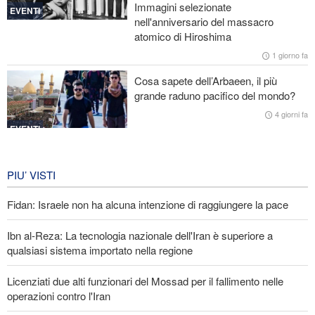
Immagini selezionate
un fallimento
EVENTI
nell'anniversario del massacro
atomico di Hiroshima
Ibn al-Reza: La tecnologia nazionale dell'Iran è superiore a
qualsiasi sistema importato nella regione
1 giorno fa
Cosa sapete dell’Arbaeen, il più
Gharibabadi: L'intesa tra Iran e Oman non significa la completa
grande raduno pacifico del mondo?
riapertura dello Stretto di Hormuz
4 giorni fa
EVENTI
Iran in lutto per la celebrazione di
Arbain
PIU’ VISTI
4 giorni fa
Fidan: Israele non ha alcuna intenzione di raggiungere la pace
EVENTI
Ibn al-Reza: La tecnologia nazionale dell'Iran è superiore a
qualsiasi sistema importato nella regione
Licenziati due alti funzionari del Mossad per il fallimento nelle
operazioni contro l'Iran