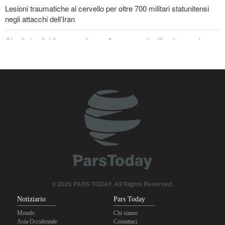
Lesioni traumatiche al cervello per oltre 700 militari statunitensi
negli attacchi dell’Iran
Gharibabadi: L'intesa tra Iran e Oman non significa la completa
riapertura dello Stretto di Hormuz
La risposta di Ghalibaf a Trump: La diplomazia teatrale in loop è
un fallimento
Se non avessimo sacrificato i giapponesi, il futuro del mondo
sarebbe stato pieno di guerre! Immagini selezionate
nell'anniversario del massacro atomico di Hiroshima
© 2026 PARS TODAY. All Rights Reserved.
Notiziario
Pars Today
Mondo
Chi siamo
Asia Occidentale
Contattaci