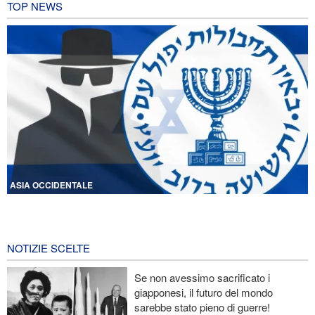
TOP NEWS
ASIA OCCIDENTALE
Licenziati due alti funzionari del Mossad per il fallimento nelle
operazioni contro l'Iran
13 ore fa
NOTIZIE SCELTE
Lesioni traumatiche al cervello per oltre 700 militari statunitensi
Se non avessimo sacrificato i
negli attacchi dell’Iran
giapponesi, il futuro del mondo
sarebbe stato pieno di guerre!
La risposta di Ghalibaf a Trump: La diplomazia teatrale in loop è