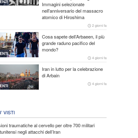
ENTI
Immagini selezionate
nell'anniversario del massacro
atomico di Hiroshima
2 giorni fa
Cosa sapete dell’Arbaeen, il più
grande raduno pacifico del
mondo?
ENTI
4 giorni fa
Iran in lutto per la celebrazione
di Arbain
4 giorni fa
ENTI
U’ VISTI
ioni traumatiche al cervello per oltre 700 militari
tunitensi negli attacchi dell’Iran