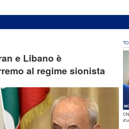
TO
Iran e Libano è
rremo al regime sionista
M
CNN
d’u