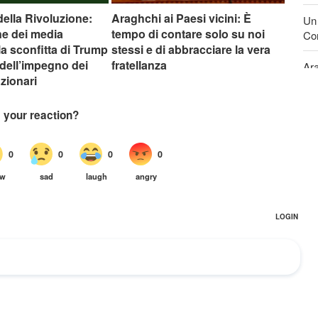
della Rivoluzione:
Araghchi ai Paesi vicini: È
Un 
e dei media
tempo di contare solo su noi
Con
lla sconfitta di Trump
stessi e di abbracciare la vera
o dell’impegno dei
fratellanza
Ara
zionari
ste