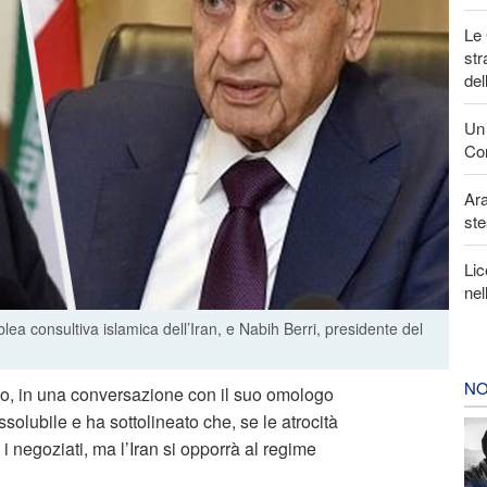
Le 
str
del
Un 
Con
Ara
ste
Lic
nel
 consultiva islamica dell’Iran, e Nabih Berri, presidente del
NO
no, in una conversazione con il suo omologo
ssolubile e ha sottolineato che, se le atrocità
i negoziati, ma l’Iran si opporrà al regime