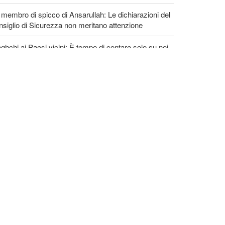
membro di spicco di Ansarullah: Le dichiarazioni del
siglio di Sicurezza non meritano attenzione
ghchi ai Paesi vicini: È tempo di contare solo su noi
ssi e di abbracciare la vera fratellanza