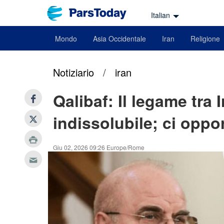
Italian
Mondo
Asia Occidentale
Iran
Religione
Notiziario
/
iran
Qalibaf: Il legame tra 
indissolubile; ci oppo
Giu 02, 2026 09:26 Europe/Rome