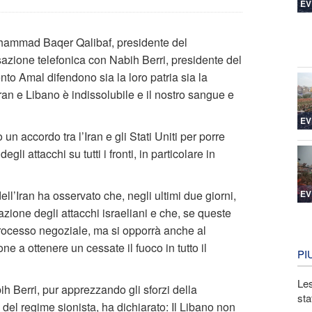
EV
hammad Baqer Qalibaf, presidente del
azione telefonica con Nabih Berri, presidente del
o Amal difendono sia la loro patria sia la
an e Libano è indissolubile e il nostro sangue e
EV
n accordo tra l’Iran e gli Stati Uniti per porre
li attacchi su tutti i fronti, in particolare in
EV
ll’Iran ha osservato che, negli ultimi due giorni,
azione degli attacchi israeliani e che, se queste
processo negoziale, ma si opporrà anche al
ne a ottenere un cessate il fuoco in tutto il
PI
Les
h Berri, pur apprezzando gli sforzi della
sta
 del regime sionista, ha dichiarato: Il Libano non