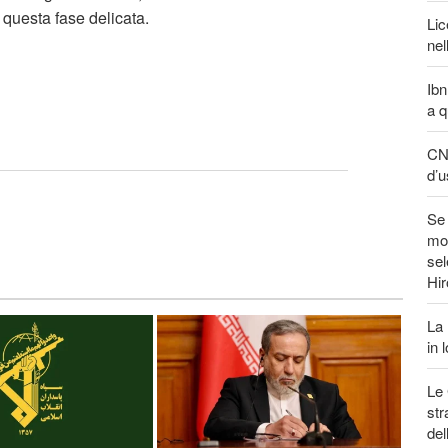
 questa fase delicata.
Lic
nel
Ibn
a q
CNN
d’u
Se 
mon
sel
Hi
La 
in 
Le 
str
del