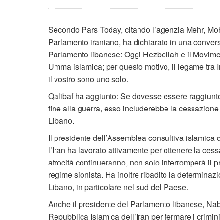
Secondo Pars Today, citando l’agenzia Mehr, Mo
Parlamento iraniano, ha dichiarato in una convers
Parlamento libanese: Oggi Hezbollah e il Moviment
Umma islamica; per questo motivo, il legame tra Ir
il vostro sono uno solo.
Qalibaf ha aggiunto: Se dovesse essere raggiunto u
fine alla guerra, esso includerebbe la cessazione deg
Libano.
Il presidente dell’Assemblea consultiva islamica de
l’Iran ha lavorato attivamente per ottenere la cess
atrocità continueranno, non solo interromperà il 
regime sionista. Ha inoltre ribadito la determinazio
Libano, in particolare nel sud del Paese.
Anche il presidente del Parlamento libanese, Nabi
Repubblica Islamica dell’Iran per fermare i crimini