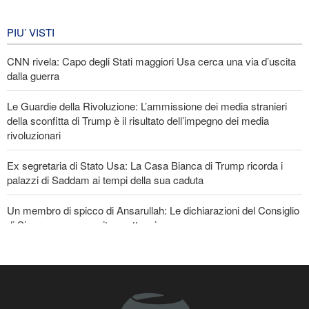
Iran in lutto per la celebrazione di
Arbain
PIU’ VISTI
5 giorni fa
CNN rivela: Capo degli Stati maggiori Usa cerca una via d’uscita
EVENTI
dalla guerra
Le Guardie della Rivoluzione: L’ammissione dei media stranieri
della sconfitta di Trump è il risultato dell’impegno dei media
rivoluzionari
Ex segretaria di Stato Usa: La Casa Bianca di Trump ricorda i
palazzi di Saddam ai tempi della sua caduta
Un membro di spicco di Ansarullah: Le dichiarazioni del Consiglio
di Sicurezza non meritano attenzione
Araghchi ai Paesi vicini: È tempo di contare solo su noi stessi e di
abbracciare la vera fratellanza
Violente esplosioni nel sud del Libano e vasti incendi