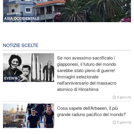
ASIA OCCIDENTALE
Violente esplosioni nel sud del Libano e vasti incendi
5 ore fa
NOTIZIE SCELTE
Portavoce dell’Esercito iraniano: L’ordine iraniano nello Stretto di
Hormuz è irreversibile
Se non avessimo sacrificato i
giapponesi, il futuro del mondo
Ex segretaria di Stato Usa: La Casa Bianca di Trump ricorda i
sarebbe stato pieno di guerre!
palazzi di Saddam ai tempi della sua caduta
Immagini selezionate
EVENTI
nell'anniversario del massacro
CNN rivela: Capo degli Stati maggiori Usa cerca una via d’uscita
atomico di Hiroshima
dalla guerra
3 giorni fa
Le Guardie della Rivoluzione: L’ammissione dei media stranieri
Cosa sapete dell’Arbaeen, il più
della sconfitta di Trump è il risultato dell’impegno dei media
grande raduno pacifico del mondo?
rivoluzionari
5 giorni fa
EVENTI