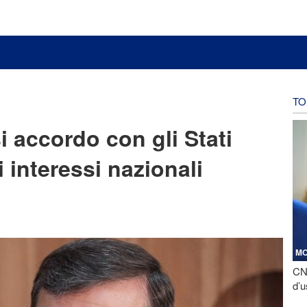
TO
 accordo con gli Stati
i interessi nazionali
M
CNN
d’u