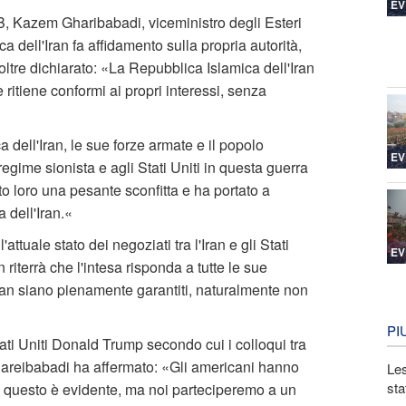
EV
B, Kazem Gharibabadi, viceministro degli Esteri
a dell'Iran fa affidamento sulla propria autorità,
ltre dichiarato: «La Repubblica Islamica dell'Iran
ritiene conformi ai propri interessi, senza
dell'Iran, le sue forze armate e il popolo
EV
egime sionista e agli Stati Uniti in questa guerra
tto loro una pesante sconfitta e ha portato a
a dell'Iran
».
ttuale stato dei negoziati tra l'Iran e gli Stati
EV
riterrà che l'intesa risponda a tutte le sue
Iran siano pienamente garantiti, naturalmente non
PI
tati Uniti Donald Trump secondo cui i colloqui tra
hareibabadi ha affermato: «Gli americani hanno
Les
sta
e questo è evidente, ma noi parteciperemo a un