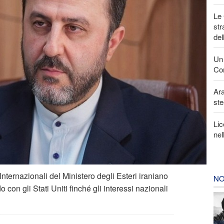
Le 
str
del
Un 
Con
Ara
ste
Lic
nel
 Internazionali del Ministero degli Esteri iraniano
NO
con gli Stati Uniti finché gli interessi nazionali