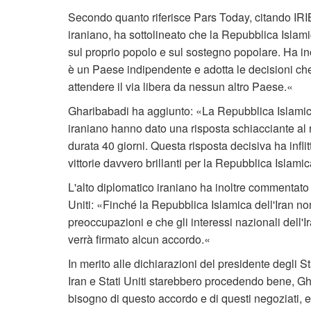
Secondo quanto riferisce Pars Today, citando IRI
iraniano, ha sottolineato che la Repubblica Islamic
sul proprio popolo e sul sostegno popolare. Ha ino
è un Paese indipendente e adotta le decisioni che 
attendere il via libera da nessun altro Paese
».
Gharibabadi ha aggiunto: «La Repubblica Islamica 
iraniano hanno dato una risposta schiacciante al r
durata 40 giorni. Questa risposta decisiva ha infli
vittorie davvero brillanti per la Repubblica Islamic
L'alto diplomatico iraniano ha inoltre commentato l'a
Uniti: «Finché la Repubblica Islamica dell'Iran non 
preoccupazioni e che gli interessi nazionali dell'
verrà firmato alcun accordo
».
In merito alle dichiarazioni del presidente degli S
Iran e Stati Uniti starebbero procedendo bene, G
bisogno di questo accordo e di questi negoziati, 