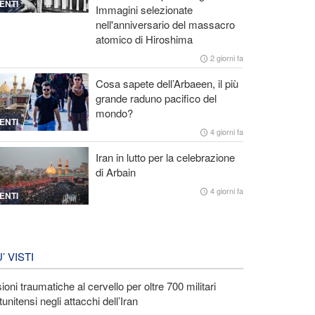
ENTI
Immagini selezionate
nell'anniversario del massacro
atomico di Hiroshima
2 giorni fa
Cosa sapete dell’Arbaeen, il più
grande raduno pacifico del
mondo?
ENTI
4 giorni fa
Iran in lutto per la celebrazione
di Arbain
4 giorni fa
ENTI
U’ VISTI
ioni traumatiche al cervello per oltre 700 militari
tunitensi negli attacchi dell’Iran