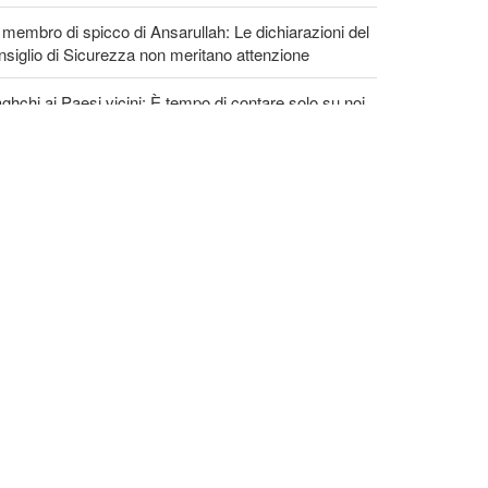
membro di spicco di Ansarullah: Le dichiarazioni del
siglio di Sicurezza non meritano attenzione
ghchi ai Paesi vicini: È tempo di contare solo su noi
ssi e di abbracciare la vera fratellanza