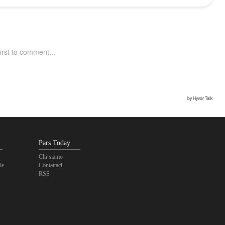
Pars Today
Chi siamo
le
Contattaci
RSS