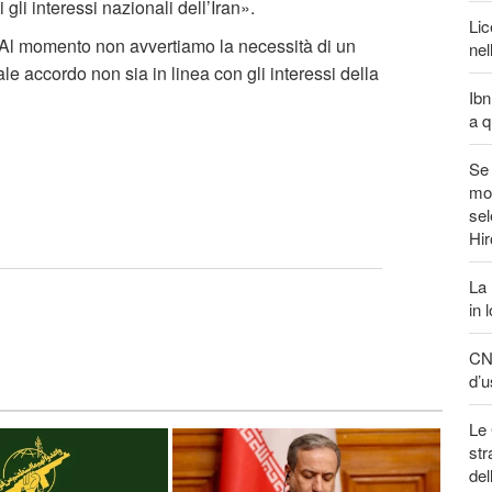
li interessi nazionali dell’Iran».
Lic
: «Al momento non avvertiamo la necessità di un
nel
e accordo non sia in linea con gli interessi della
Ibn
a q
Se 
mon
sel
Hi
La 
in 
CNN
d’u
Le 
str
del