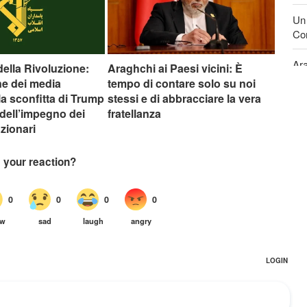
Un 
Con
Ara
della Rivoluzione:
Araghchi ai Paesi vicini: È
ste
e dei media
tempo di contare solo su noi
lla sconfitta di Trump
stessi e di abbracciare la vera
o dell’impegno dei
fratellanza
zionari