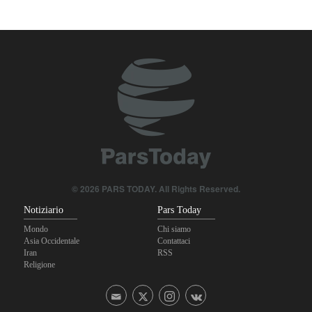
Un membro di spicco di Ansarullah: Le dichiarazioni del Consiglio
di Sicurezza non meritano attenzione
La risposta di Ghalibaf a Trump: La diplomazia teatrale in loop è
un fallimento
Araghchi ai Paesi vicini: È tempo di contare solo su noi stessi e di
abbracciare la vera fratellanza
© 2026 PARS TODAY. All Rights Reserved.
Notiziario
Pars Today
Mondo
Chi siamo
Asia Occidentale
Contattaci
Iran
RSS
Religione