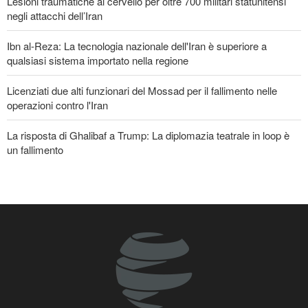
Lesioni traumatiche al cervello per oltre 700 militari statunitensi
EVENTI
negli attacchi dell’Iran
Ibn al-Reza: La tecnologia nazionale dell'Iran è superiore a
qualsiasi sistema importato nella regione
Licenziati due alti funzionari del Mossad per il fallimento nelle
operazioni contro l'Iran
La risposta di Ghalibaf a Trump: La diplomazia teatrale in loop è
un fallimento
Gharibabadi: L'intesa tra Iran e Oman non significa la completa
riapertura dello Stretto di Hormuz
Se non avessimo sacrificato i giapponesi, il futuro del mondo
sarebbe stato pieno di guerre! Immagini selezionate
nell'anniversario del massacro atomico di Hiroshima
Araghchi ai Paesi vicini: È tempo di contare solo su noi stessi e di
abbracciare la vera fratellanza