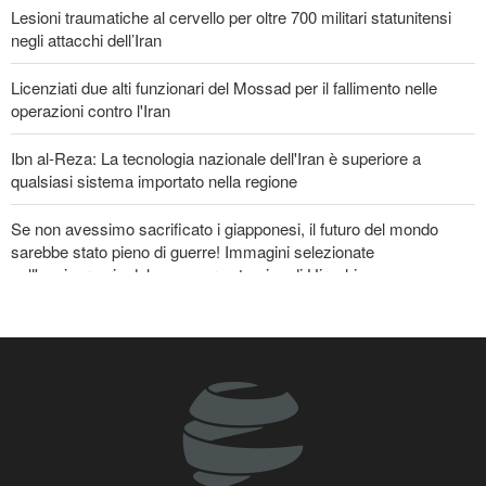
Lesioni traumatiche al cervello per oltre 700 militari statunitensi
EVENTI
negli attacchi dell’Iran
Licenziati due alti funzionari del Mossad per il fallimento nelle
operazioni contro l'Iran
Ibn al-Reza: La tecnologia nazionale dell'Iran è superiore a
qualsiasi sistema importato nella regione
Se non avessimo sacrificato i giapponesi, il futuro del mondo
sarebbe stato pieno di guerre! Immagini selezionate
nell'anniversario del massacro atomico di Hiroshima
La risposta di Ghalibaf a Trump: La diplomazia teatrale in loop è
un fallimento
Un membro di spicco di Ansarullah: Le dichiarazioni del Consiglio
di Sicurezza non meritano attenzione
CNN rivela: Capo degli Stati maggiori Usa cerca una via d’uscita
dalla guerra