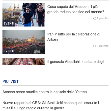
Fidan: Israele non ha alcuna intenzione di raggiungere la pace
Cosa sapete dell’Arbaeen, il più
grande raduno pacifico del mondo?
Nuovo rapporto di CBS: Gli Stati Uniti hanno quasi esaurito i
missili a lungo raggio durante la guerra
2 giorni fa
EVENTI
Baghaei: Il clima dei negoziati tra Iran e Oman sullo Stretto di
Hormuz è positivo
Iran in lutto per la celebrazione di
Arbain
Attacco aereo saudita contro la capitale dello Yemen
2 giorni fa
EVENTI
Il generale Abdollahi: «Le bare degli
americani fanno parte del loro
equipaggiamento nella regione»
IRAN
6 giorni fa
PIU’ VISTI
Attacco aereo saudita contro la capitale dello Yemen
Nuovo rapporto di CBS: Gli Stati Uniti hanno quasi esaurito i
missili a lungo raggio durante la guerra