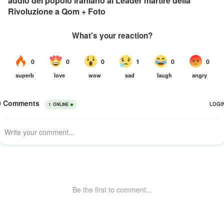
addio del popolo iraniano al Leader martire della
Rivoluzione a Qom + Foto