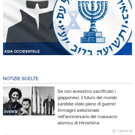
ASIA OCCIDENTALE
Licenziati due alti funzionari del Mossad per il fallimento nelle
operazioni contro l'Iran
18 ore fa
NOTIZIE SCELTE
Lesioni traumatiche al cervello per oltre 700 militari statunitensi
Se non avessimo sacrificato i
negli attacchi dell’Iran
giapponesi, il futuro del mondo
sarebbe stato pieno di guerre!
La risposta di Ghalibaf a Trump: La diplomazia teatrale in loop è
Immagini selezionate
un fallimento
EVENTI
nell'anniversario del massacro
atomico di Hiroshima
Ibn al-Reza: La tecnologia nazionale dell'Iran è superiore a
qualsiasi sistema importato nella regione
1 giorno fa