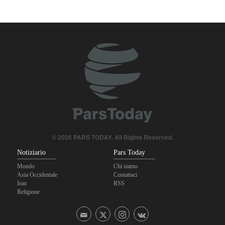
un fallimento
Gharibabadi: L'intesa tra Iran e Oman non significa la completa
riapertura dello Stretto di Hormuz
Se non avessimo sacrificato i giapponesi, il futuro del mondo
sarebbe stato pieno di guerre! Immagini selezionate
nell'anniversario del massacro atomico di Hiroshima
© 2026 PARS TODAY. All Rights Reserved.
Notiziario
Pars Today
Mondo
Chi siamo
Asia Occidentale
Contattaci
Iran
RSS
Religione