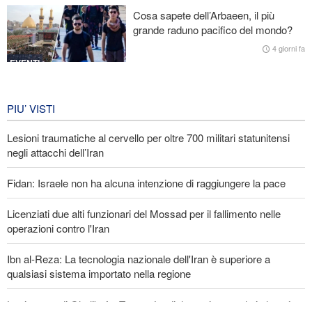
Cosa sapete dell’Arbaeen, il più
Gharibabadi: L'intesa tra Iran e Oman non significa la completa
grande raduno pacifico del mondo?
riapertura dello Stretto di Hormuz
4 giorni fa
EVENTI
Iran in lutto per la celebrazione di
Arbain
PIU’ VISTI
4 giorni fa
Lesioni traumatiche al cervello per oltre 700 militari statunitensi
EVENTI
negli attacchi dell’Iran
Fidan: Israele non ha alcuna intenzione di raggiungere la pace
Licenziati due alti funzionari del Mossad per il fallimento nelle
operazioni contro l'Iran
Ibn al-Reza: La tecnologia nazionale dell'Iran è superiore a
qualsiasi sistema importato nella regione
La risposta di Ghalibaf a Trump: La diplomazia teatrale in loop è